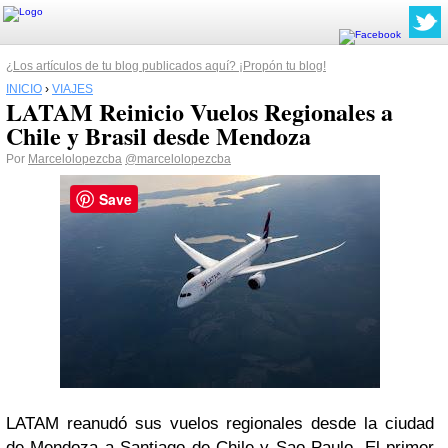
¿Los artículos de tu blog publicados aquí? ¡Propón tu blog!
INICIO
›
VIAJES
LATAM Reinicio Vuelos Regionales a
Chile y Brasil desde Mendoza
Por
Marcelolopezcba
@marcelolopezcba
Save
LATAM reanudó sus vuelos regionales desde la ciudad
de Mendoza a Santiago de Chile y Sao Paulo. El primer