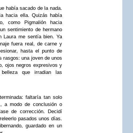
ue había sacado de la nada.
a hacia ella. Quizás había
o, como Pigmalión hacia
 un sentimiento de hermano
n Laura me sentía bien. Ya
aje fuera real, de carne y
esionar, hasta el punto de
us rasgos: una joven de unos
ño, ojos negros expresivos y
 belleza que irradian las
erminada: faltaría tan solo
s, a modo de conclusión o
fase de corrección. Decidí
 releerlo pasados unos días.
ibernando, guardado en un
r.