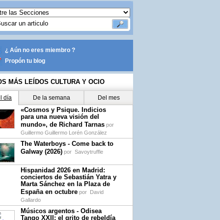
¿ Aún no eres miembro ?
Propón tu blog
OS MÁS LEÍDOS CULTURA Y OCIO
l día
De la semana
Del mes
«Cosmos y Psique. Indicios
para una nueva visión del
mundo», de Richard Tarnas
por
Guillermo Guillermo Lorén González
The Waterboys - Come back to
Galway (2026)
por
Savoytruffle
Hispanidad 2026 en Madrid:
conciertos de Sebastián Yatra y
Marta Sánchez en la Plaza de
España en octubre
por
David
Gallardo
Músicos argentos - Odisea
Tango XXII: el grito de rebeldía