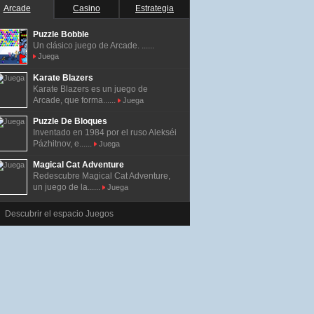
Arcade
Casino
Estrategia
Puzzle Bobble
Un clásico juego de Arcade. ......
Juega
Karate Blazers
Karate Blazers es un juego de
Arcade, que forma......
Juega
Puzzle De Bloques
Inventado en 1984 por el ruso Alekséi
Pázhitnov, e......
Juega
Magical Cat Adventure
Redescubre Magical Cat Adventure,
un juego de la......
Juega
Descubrir el espacio Juegos