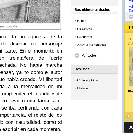
Sus últimos artículos
El muro
L
En camino
ujer la protagonista de la
La subasta
EL
 de diseñar un personaje
DÍ
Amor a los animales
mi parte. En el momento en
Ver todos
 treintañera de fuerte
a echada. No había marcha
Revistas
pensar, ya no como el autor
ue había creado. Mi libertad
Cultura y Ocio
ada a la mentalidad de mi
Historia
Est
e comprender el mundo y de
 no resultó una tarea fácil;
 se iba perfilando con cada
mportancia, el relato de los
do con naturalidad, como si
J
ue escribir en cada momento.