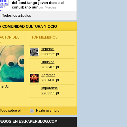
del post-tango joven desde el
conurbano sur
por
Moebius
Todos los artículos
A COMUNIDAD CULTURA Y OCIO
 AUTOR DEL
TOP MIEMBROS
A
sepelaci
3268535 pt
Jmusind
2623405 pt
Agramar
2361410 pt
her A.l.
jmporense
2263355 pt
Todo sobre él
Hazte miembro
UEGOS EN ES.PAPERBLOG.COM