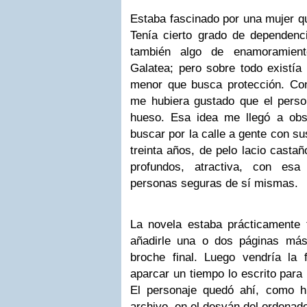
Estaba fascinado por una mujer q
Tenía cierto grado de dependenci
también algo de enamoramient
Galatea; pero sobre todo existía
menor que busca protección. Co
me hubiera gustado que el person
hueso. Esa idea me llegó a obs
buscar por la calle a gente con s
treinta años, de pelo lacio casta
profundos, atractiva, con esa
personas seguras de sí mismas.
La novela estaba prácticamente t
añadirle una o dos páginas má
broche final. Luego vendría la 
aparcar un tiempo lo escrito para
El personaje quedó ahí, como h
archivo, en el desván del ordenado