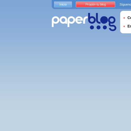
Inicio
Propón tu blog
Sígueno
Cu
E