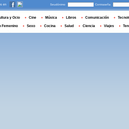
s en
Seudónimo
Contraseña
ltura y Ocio
Cine
Música
Libros
Comunicación
Tecnol
n Femenino
Sexo
Cocina
Salud
Ciencia
Viajes
Ten