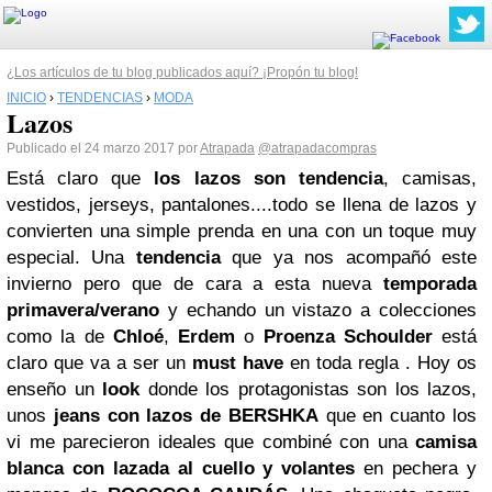
¿Los artículos de tu blog publicados aquí? ¡Propón tu blog!
INICIO
›
TENDENCIAS
›
MODA
Lazos
Publicado el 24 marzo 2017 por
Atrapada
@atrapadacompras
Está claro que
los lazos son tendencia
, camisas,
vestidos, jerseys, pantalones....todo se llena de lazos y
convierten una simple prenda en una con un toque muy
especial. Una
tendencia
que ya nos acompañó este
invierno pero que de cara a esta nueva
temporada
primavera/verano
y echando un vistazo a colecciones
como la de
Chloé
,
Erdem
o
Proenza Schoulder
está
claro que va a ser un
must have
en toda regla . Hoy os
enseño un
look
donde los protagonistas son los lazos,
unos
jeans con lazos de BERSHKA
que en cuanto los
vi me parecieron ideales que combiné con una
camisa
blanca con lazada al cuello y volantes
en pechera y