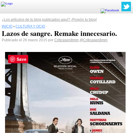
¿Los artículos de tu blog publicados aquí? ¡Propón tu blog!
INICIO
›
CULTURA Y OCIO
Lazos de sangre. Remake innecesario.
Publicado el 26 marzo 2015 por
Criticasen8mm
@Criticasen8mm
Save