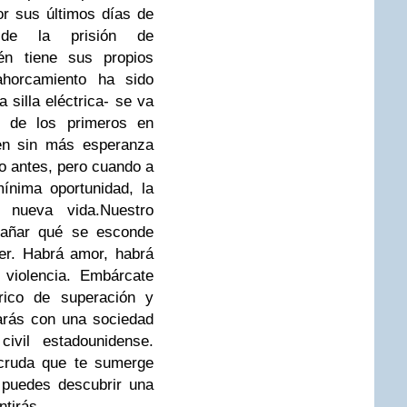
r sus últimos días de
 de la prisión de
én tiene sus propios
horcamiento ha sido
a silla eléctrica- se va
o de los primeros en
ren sin más esperanza
o antes, pero cuando a
ínima oportunidad, la
a nueva vida.
Nuestro
trañar qué se esconde
er. Habrá amor, habrá
 violencia. Embárcate
órico de superación y
arás con una sociedad
civil estadounidense.
 cruda que te sumerge
a puedes descubrir una
ntirás