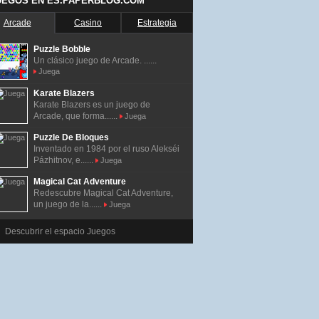
UEGOS EN ES.PAPERBLOG.COM
Arcade
Casino
Estrategia
Puzzle Bobble
Un clásico juego de Arcade. ......
Juega
Karate Blazers
Karate Blazers es un juego de
Arcade, que forma......
Juega
Puzzle De Bloques
Inventado en 1984 por el ruso Alekséi
Pázhitnov, e......
Juega
Magical Cat Adventure
Redescubre Magical Cat Adventure,
un juego de la......
Juega
Descubrir el espacio Juegos