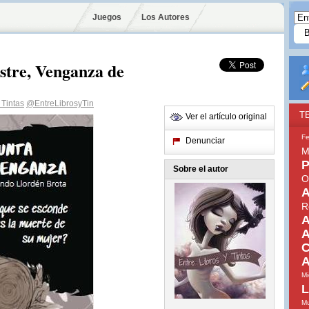
Juegos
Los Autores
stre, Venganza de
 Tintas
@EntreLibrosyTin
T
Ver el artículo original
Fe
Denunciar
M
P
Sobre el autor
O
A
R
A
A
C
A
Mi
L
Mu