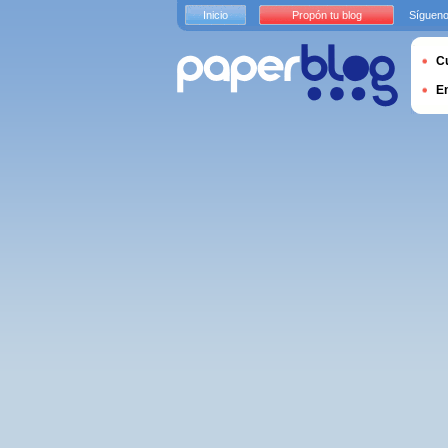
Inicio
Propón tu blog
Sígueno
Cu
E