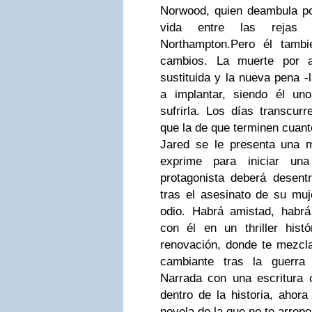
Norwood, quien deambula po
vida entre las rejas
Northampton.
Pero él tambi
cambios. La muerte por a
sustituida y la nueva pena -l
a implantar, siendo él un
sufrirla. Los días transcur
que la de que terminen cuant
Jared se le presenta una m
exprime para iniciar un
protagonista deberá desen
tras el asesinato de su muj
odio. Habrá amistad, habrá
con él en un thriller hist
renovación, donde te mezcl
cambiante tras la guerra 
Narrada con una escritura
dentro de la historia, ahor
novela de la que no te arrepe