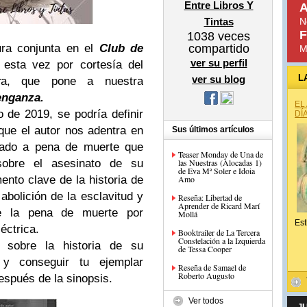
Entre Libros Y
A
Tintas
N
F
1038
veces
ra conjunta en el
Club de
compartido
M
ver su perfil
 esta vez por cortesía del
L
ver su blog
t
a, que pone a nuestra
enganza.
EL
 de 2019, se podría definir
DÍ
que el autor nos adentra en
Sus últimos artículos
nado a pena de muerte que
Teaser Monday de Una de
sobre el asesinato de su
las Nuestras (Alocadas 1)
de Eva Mª Soler e Idoia
to clave de la historia de
Amo
abolición de la esclavitud y
Reseña: Libertad de
Aprender de Ricard Marí
de la pena de muerte por
Mollá
Est
éctrica.
Booktrailer de La Tercera
Constelación a la Izquierda
d sobre la historia de su
de Tessa Cooper
 y conseguir tu ejemplar
Reseña de Samael de
Roberto Augusto
espués de la sinopsis.
Ver todos