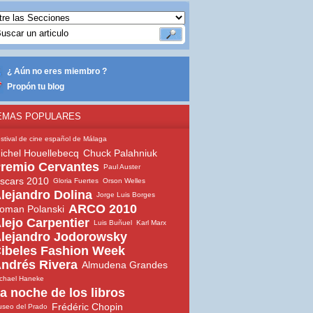
¿ Aún no eres miembro ?
Propón tu blog
EMAS POPULARES
stival de cine español de Málaga
ichel Houellebecq
Chuck Palahniuk
remio Cervantes
Paul Auster
scars 2010
Gloria Fuertes
Orson Welles
lejandro Dolina
Jorge Luis Borges
ARCO 2010
oman Polanski
lejo Carpentier
Luis Buñuel
Karl Marx
lejandro Jodorowsky
ibeles Fashion Week
ndrés Rivera
Almudena Grandes
chael Haneke
a noche de los libros
Frédéric Chopin
seo del Prado