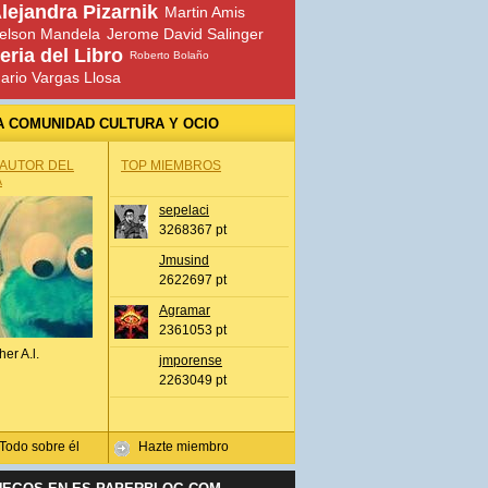
lejandra Pizarnik
Martin Amis
elson Mandela
Jerome David Salinger
eria del Libro
Roberto Bolaño
ario Vargas Llosa
A COMUNIDAD CULTURA Y OCIO
 AUTOR DEL
TOP MIEMBROS
A
sepelaci
3268367 pt
Jmusind
2622697 pt
Agramar
2361053 pt
her A.l.
jmporense
2263049 pt
Todo sobre él
Hazte miembro