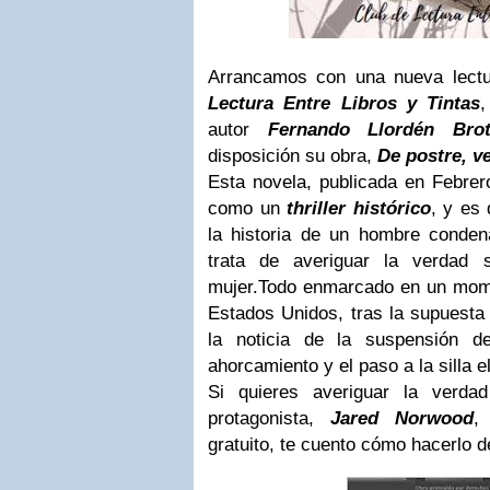
Arrancamos con una nueva lectu
Lectura Entre Libros y Tintas
,
autor
Fernando Llordén Bro
disposición su obra,
De postre, v
Esta novela, publicada en Febrero
como un
thriller histórico
, y es 
la historia de un hombre conde
trata de averiguar la verdad 
mujer.Todo enmarcado en un momen
Estados Unidos, tras la supuesta 
la noticia de la suspensión 
ahorcamiento y el paso a la silla el
Si quieres averiguar la verda
protagonista,
Jared Norwood
,
gratuito, te cuento cómo hacerlo d