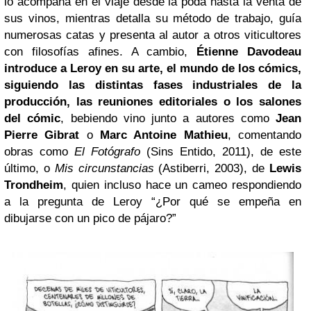
lo acompaña en el viaje desde la poda hasta la venta de
sus vinos, mientras detalla su método de trabajo, guía
numerosas catas y presenta al autor a otros viticultores
con filosofías afines. A cambio,
Étienne Davodeau
introduce a Leroy en su arte, el mundo de los cómics,
siguiendo las distintas fases industriales de la
producción, las reuniones editoriales o los salones
del cómic
, bebiendo vino junto a autores como
Jean
Pierre Gibrat
o
Marc Antoine Mathieu
, comentando
obras como
El Fotógrafo
(Sins Entido, 2011), de este
último, o
Mis circunstancias
(Astiberri, 2003), de
Lewis
Trondheim
, quien incluso hace un cameo respondiendo
a la pregunta de Leroy “¿Por qué se empeña en
dibujarse con un pico de pájaro?”