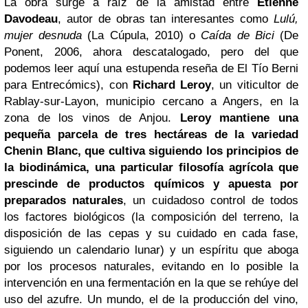
La obra surge a raíz de la amistad entre
Étienne
Davodeau
, autor de obras tan interesantes como
Lulú,
mujer desnuda
(La Cúpula, 2010) o
Caída de Bici
(De
Ponent, 2006, ahora descatalogado, pero del que
podemos leer aquí una estupenda reseña de El Tío Berni
para Entrecómics), con
Richard Leroy
, un viticultor de
Rablay-sur-Layon, municipio cercano a Angers, en la
zona de los vinos de Anjou.
Leroy mantiene una
pequeña parcela de tres hectáreas de la variedad
Chenin Blanc, que cultiva siguiendo los principios de
la biodinámica, una particular filosofía agrícola que
prescinde de productos químicos y apuesta por
preparados naturales
, un cuidadoso control de todos
los factores biológicos (la composición del terreno, la
disposición de las cepas y su cuidado en cada fase,
siguiendo un calendario lunar) y un espíritu que aboga
por los procesos naturales, evitando en lo posible la
intervención en una fermentación en la que se rehúye del
uso del azufre. Un mundo, el de la producción del vino,