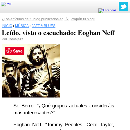
¿Los artículos de tu blog publicados aquí? ¡Propón tu blog!
INICIO
›
MÚSICA
›
JAZZ & BLUES
Leído, visto o escuchado: Eoghan Neff
Por
Tomajazz
Save
Sr. Berro: "¿Qué grupos actuales consideráis
más interesantes?"
Eoghan Neff: "Tommy Peoples, Cecil Taylor,