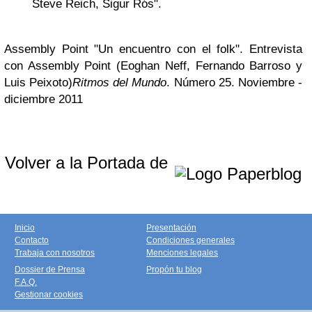
Steve Reich, Sigur Rós".
Assembly Point "Un encuentro con el folk". Entrevista
con Assembly Point (Eoghan Neff, Fernando Barroso y
Luis Peixoto)
Ritmos del Mundo
. Número 25. Noviembre -
diciembre 2011
Volver a la Portada de
Inicio
Presentación
Contacto
Condiciones generales
Trabaja con nosotros
Menciones legales
Dossier de Prensa
Propón tu blog
F.A.Q.
Gestionar cookies