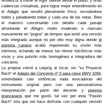
tendencia a frenar el vigor latente desde el piano, y unas
cadencias cristalinas, para lograr mejor entendimiento en
el
Adagio
que resultó plenamente lírico, recreándose
todos y paladeando todas y cada una de las notas. Bien
el maestro concertando con detalle cada pasaje
afrontando el
Allegro molto moderato e marcato
nuevamente en "pugna" de tempos que evitó una versión
más integrada aunque no por ello muy digna donde
el
pianista canario
acabó imponiendo su visión más
intimista, echando de menos los ritmos folclóricos más
vivos y una pulsión más homogénea e integradora del
concierto.
La propina volvió a Leipzig al tocar, sin "su Proyecto
Bach" el
Adagio
del
Concierto nº 5 para clave BWV 1056
,
sonoridades casi sinfónicas nada evocadoras del
instrumento original pero con una personalísima
interpretación por parte del docente y
pianista
grancanario
que me gustó, tal vez por esta "Pasión
Bach" mía que me hace disfrutar con cualquier versión