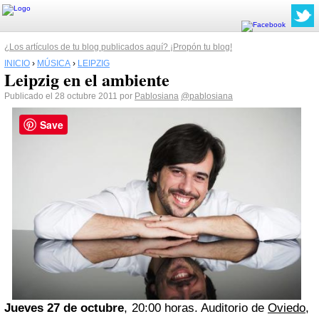
¿Los artículos de tu blog publicados aquí? ¡Propón tu blog!
INICIO
›
MÚSICA
›
LEIPZIG
Leipzig en el ambiente
Publicado el 28 octubre 2011 por
Pablosiana
@pablosiana
Save
Jueves 27 de octubre
, 20:00 horas
. Auditorio de
Oviedo
,