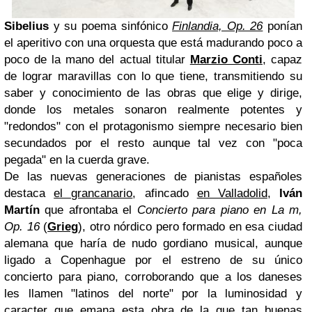
Sibelius
y su poema sinfónico
Finlandia, Op. 26
ponían
el aperitivo con una orquesta que está madurando poco a
poco de la mano del actual titular
Marzio Conti
, capaz
de lograr maravillas con lo que tiene, transmitiendo su
saber y conocimiento de las obras que elige y dirige,
donde los metales sonaron realmente potentes y
"redondos" con el protagonismo siempre necesario bien
secundados por el resto aunque tal vez con "poca
pegada" en la cuerda grave.
De las nuevas generaciones de pianistas españoles
destaca
el grancanario
, afincado
en Valladolid
,
Iván
Martín
que afrontaba el
Concierto para piano en La m,
Op. 16
(
Grieg
), otro nórdico pero formado en esa ciudad
alemana que haría de nudo gordiano musical, aunque
ligado a Copenhague por el estreno de su único
concierto para piano, corroborando que a los daneses
les llamen "latinos del norte" por la luminosidad y
caracter que emana esta obra de la que tan buenas