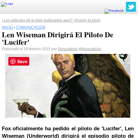
¿Los artículos de tu blog publicados aquí? ¡Propón tu blog!
INICIO
›
COMUNICACIÓN
Len Wiseman Dirigirá El Piloto De
'Lucifer'
Publicado el 19 febrero 2015 por
Dioscaficho
@dioscaficho
Save
Fox
oficialmente ha pedido el piloto de 'Lucifer', Len
Wiseman (Underworld) dirigirá el episodio piloto de