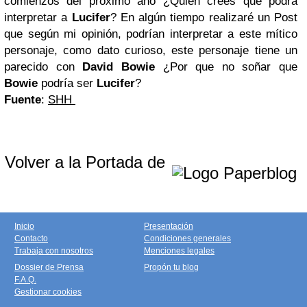
comienzos del próximo año ¿Quien crees que podrá
interpretar a
Lucifer
? En algún tiempo realizaré un Post
que según mi opinión, podrían interpretar a este mítico
personaje, como dato curioso, este personaje tiene un
parecido con
David Bowie
¿Por que no soñar que
Bowie
podría ser
Lucifer
?
Fuente
:
SHH
Volver a la Portada de
Inicio
Presentación
Contacto
Condiciones generales
Trabaja con nosotros
Menciones legales
Dossier de Prensa
Propón tu blog
F.A.Q.
Gestionar cookies