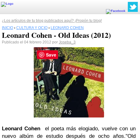
¿Los artículos de tu blog publicados aquí? ¡Propón tu blog!
INICIO
›
CULTURA Y OCIO
›
LEONARD COHEN
Leonard Cohen - Old Ideas (2012)
Publicado el 04 febrero 2012 por
Joseba_3
Save
Leonard Cohen
e
l poeta más elogiado, vuelve con un
nuevo albúm de estudio después de ocho años.
"Old