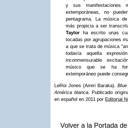
y sus manifestaciones m
extemporáneas, no pueden
pentagrama. La música d
más propicia a ser transcrit
Taylor
ha escrito unas cu
tocadas por agrupaciones má
a que se trata de música "ar
todavía aquella expresi
inconmensurable excitaci
músico que se ha for
extemporáneo puede consegu
LeRoi Jones (Amiri Baraka).
Blue
América blanca
. Publicado origi
en español en 2011 por
Editorial 
Volver a la Portada d