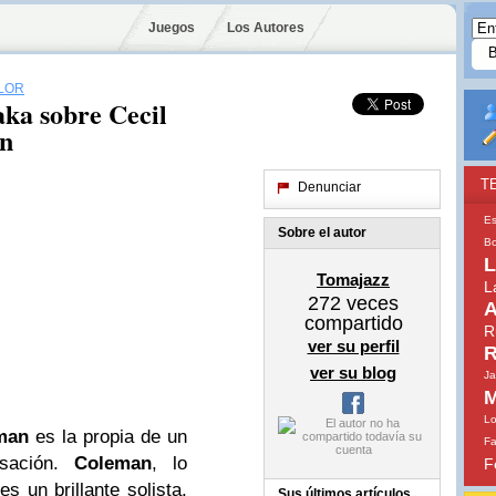
Juegos
Los Autores
YLOR
aka sobre Cecil
an
T
Denunciar
Es
Sobre el autor
Bo
L
Tomajazz
L
272
veces
A
compartido
R
ver su perfil
R
ver su blog
Ja
M
Lo
man
es la propia de un
Fa
isación.
Coleman
, lo
F
 es un brillante solista,
Sus últimos artículos