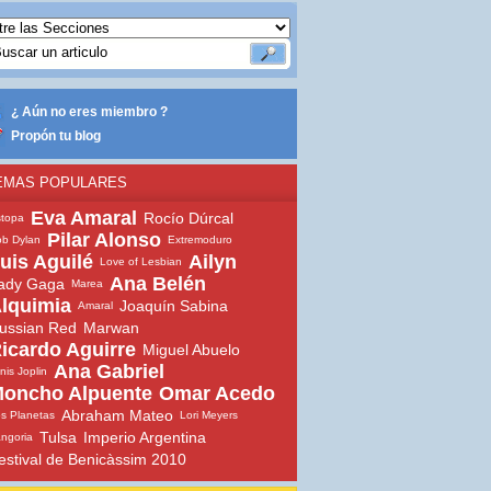
¿ Aún no eres miembro ?
Propón tu blog
EMAS POPULARES
Eva Amaral
Rocío Dúrcal
topa
Pilar Alonso
b Dylan
Extremoduro
uis Aguilé
Ailyn
Love of Lesbian
Ana Belén
ady Gaga
Marea
lquimia
Joaquín Sabina
Amaral
ussian Red
Marwan
icardo Aguirre
Miguel Abuelo
Ana Gabriel
nis Joplin
oncho Alpuente
Omar Acedo
Abraham Mateo
s Planetas
Lori Meyers
Tulsa
Imperio Argentina
ngoria
estival de Benicàssim 2010