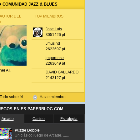
A COMUNIDAD JAZZ & BLUES
 AUTOR DEL
TOP MIEMBROS
A
Jose Luis
3051426 pt
Jmusind
2622697 pt
jmporense
2263049 pt
her A.l.
DAVID GALLARDO
2143127 pt
Todo sobre él
Hazte miembro
UEGOS EN ES.PAPERBLOG.COM
Arcade
Casino
Estrategia
Puzzle Bobble
Un clásico juego de Arcade. ......