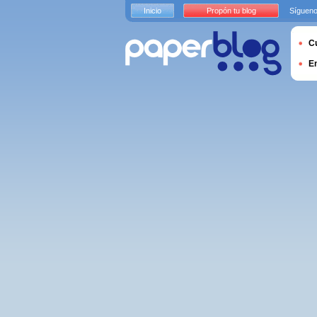
Inicio
Propón tu blog
Sígueno
Cu
E