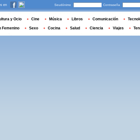
s en
Seudónimo
Contraseña
ltura y Ocio
Cine
Música
Libros
Comunicación
Tecnol
n Femenino
Sexo
Cocina
Salud
Ciencia
Viajes
Ten