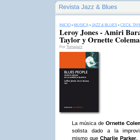
Revista Jazz & Blues
INICIO
›
MÚSICA
›
JAZZ & BLUES
›
CECIL TA
Leroy Jones - Amiri Bar
Taylor y Ornette Colem
Por
Tomajazz
La música de
Ornette Cole
solista dado a la improv
mismo que
Charlie Parker
,