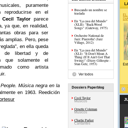
L
usicales, puramente
Buscando un nombre se
 reproducirse en el
traslada
EL
e
Cecil Taylor
parece
DÍ
En "La casa del Mundo"
(XLII): "Back-Wood
a, ya que, en realidad,
Songs" (Gateway, 1975)
antas obras para ser
Orchestre National de
Jazz: Piazzolla! (Jazz
s amplias. Pero, pese
Village, 2012)
reglada", en ella queda
En "La casa del Mundo"
ón de libertad y de
(XLI): "It Don't Mean A
Thing (If It Ain't Got That
ón que solamente el
Swing)" (Dizzy Gillespie -
Stan Getz, 1953)
Est
mado como artista
ir.
Ver todos
 People. Música negra en la
Dossiers Paperblog
nalmente en 1963. Reedición
Cecil Taylor
Nortesur
J
Músicos
Ornette Coleman
Músicos
Charlie Parker
e
Cantantes