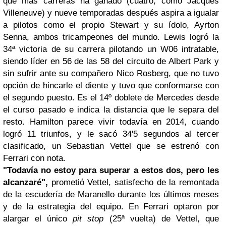
que más carreras ha ganado (cuatro, como Jacques
Villeneuve) y nueve temporadas después aspira a igualar
a pilotos como el propio Stewart y su ídolo, Ayrton
Senna, ambos tricampeones del mundo. Lewis logró la
34ª victoria de su carrera pilotando un W06 intratable,
siendo líder en 56 de las 58 del circuito de Albert Park y
sin sufrir ante su compañero Nico Rosberg, que no tuvo
opción de hincarle el diente y tuvo que conformarse con
el segundo puesto. Es el 14º doblete de Mercedes desde
el curso pasado e indica la distancia que le separa del
resto. Hamilton parece vivir todavía en 2014, cuando
logró 11 triunfos, y le sacó 34'5 segundos al tercer
clasificado, un Sebastian Vettel que se estrenó con
Ferrari con nota.
"Todavía no estoy para superar a estos dos, pero les
alcanzaré",
prometió Vettel, satisfecho de la remontada
de la escudería de Maranello durante los últimos meses
y de la estrategia del equipo. En Ferrari optaron por
alargar el único
pit stop
(25ª vuelta) de Vettel, que