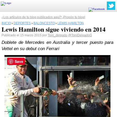
¿Los artículos de tu blog publicados aquí? ¡Propón tu blog!
INICIO
›
DEPORTES
›
BALONCESTO
›
LEWIS HAMILTON
Lewis Hamilton sigue viviendo en 2014
Publicado el 15 marzo 2015 por
Toni_delgado
@ToniDelgadoG
Doblete de Mercedes en Australia y tercer puesto para
Vettel en su debut con Ferrari
Save