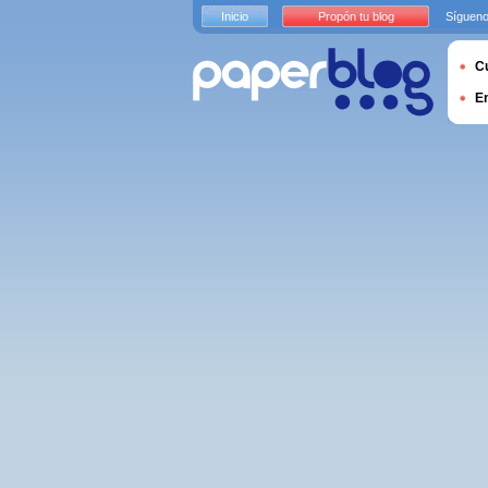
Inicio
Propón tu blog
Sígueno
Cu
E