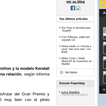
ver su blog
J
Sus últimos artículos
Paz Vega se desnuda para
‘Esquire’
Cesc Fábregas, padre por
segunda vez
Helen Lindes se volvería a
casar “mil veces más” con
Rudy
Miley Cyrus y Stella
Maxwell: de vacaciones en
Malibú
milton
y la modelo Kendall
Ver todos
na relación
, según informa
Dossier Paperblog
Lewis Hamilton
isfrutar del Gran Premio y
Pilotos de Fórmula 1
ó muy bien con el piloto