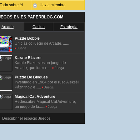
Todo sobre él
Hazte miembro
UEGOS EN ES.PAPERBLOG.COM
Arcade
Casino
Estrategia
Puzzle Bobble
Un clásico juego de Arcade. ......
Juega
Karate Blazers
Karate Blazers es un juego de
Arcade, que forma......
Juega
Puzzle De Bloques
Inventado en 1984 por el ruso Alekséi
Pázhitnov, e......
Juega
Magical Cat Adventure
Redescubre Magical Cat Adventure,
un juego de la......
Juega
Descubrir el espacio Juegos