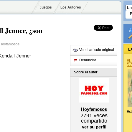
Juegos
Los Autores
l Jenner, ¿son
Hoyfamosos
L
Ver el artículo original
Denunciar
EL
DÍ
Sobre el autor
Hoyfamosos
Est
2791
veces
compartido
ver su perfil