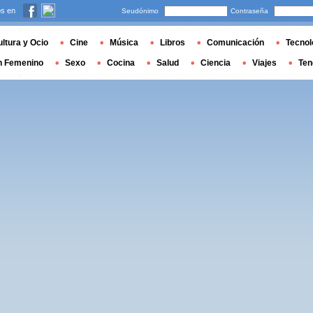
s en
Seudónimo
Contraseña
ltura y Ocio
Cine
Música
Libros
Comunicación
Tecnol
n Femenino
Sexo
Cocina
Salud
Ciencia
Viajes
Ten