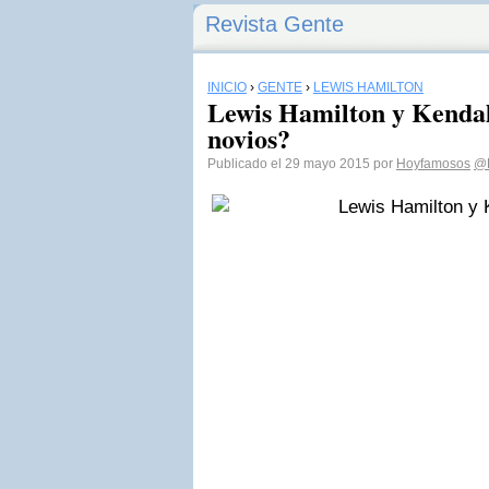
Revista Gente
INICIO
›
GENTE
›
LEWIS HAMILTON
Lewis Hamilton y Kendal
novios?
Publicado el 29 mayo 2015 por
Hoyfamosos
@