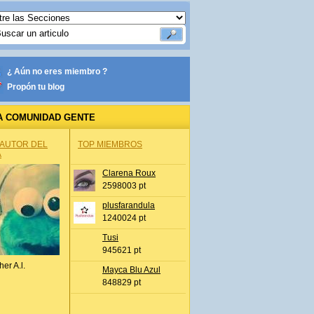
¿ Aún no eres miembro ?
Propón tu blog
A COMUNIDAD GENTE
 AUTOR DEL
TOP MIEMBROS
A
Clarena Roux
2598003 pt
plusfarandula
1240024 pt
Tusi
945621 pt
her A.l.
Mayca Blu Azul
848829 pt