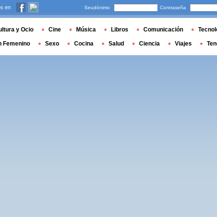
s en
Seudónimo
Contraseña
ltura y Ocio
Cine
Música
Libros
Comunicación
Tecnol
n Femenino
Sexo
Cocina
Salud
Ciencia
Viajes
Ten