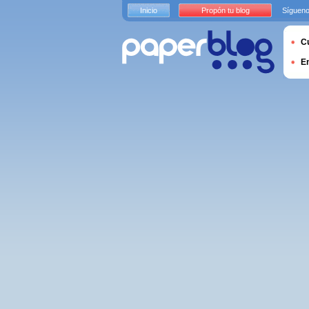
Inicio
Propón tu blog
Sígueno
Cu
E