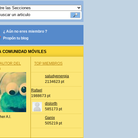
¿ Aún no eres miembro ?
Propón tu blog
A COMUNIDAD MÓVILES
 AUTOR DEL
TOP MIEMBROS
A
saludyenergia
2134623 pt
Rafael
1988673 pt
dislorth
585173 pt
her A.l.
Ganix
505219 pt