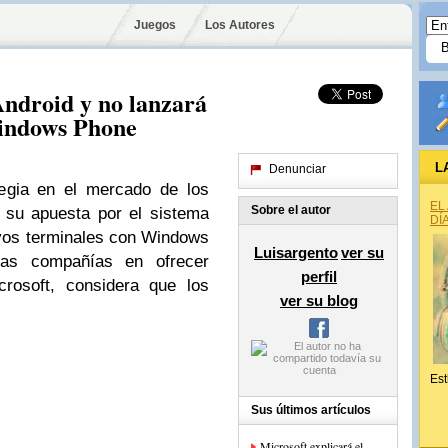
Juegos
Los Autores
Android y no lanzará
Windows Phone
L
Denunciar
egia en el mercado de los
EL
Sobre el autor
 su apuesta por el sistema
DÍ
evos terminales con Windows
Luisargento
ver su
as compañías en ofrecer
perfil
crosoft, considera que los
ver su blog
Est
Sus últimos artículos
Microsoft explicará el