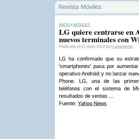
Revista Móviles
INICIO
›
MÓVILES
LG quiere centrarse en 
nuevos terminales con 
Publicado el 01 mayo 2012 por
Luisargento
LG ha confirmado que su estrat
'smartphones' pasa por aumentar
operativo Android y no lanzar nu
Phone. LG, una de las primer
teléfonos con el sistema de Mi
resultados de ventas …
Fuente:
Yahoo News