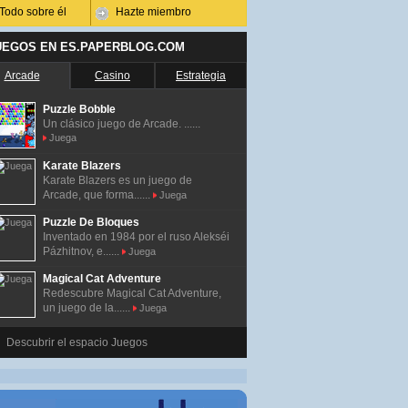
Todo sobre él
Hazte miembro
UEGOS EN ES.PAPERBLOG.COM
Arcade
Casino
Estrategia
Puzzle Bobble
Un clásico juego de Arcade. ......
Juega
Karate Blazers
Karate Blazers es un juego de
Arcade, que forma......
Juega
Puzzle De Bloques
Inventado en 1984 por el ruso Alekséi
Pázhitnov, e......
Juega
Magical Cat Adventure
Redescubre Magical Cat Adventure,
un juego de la......
Juega
Descubrir el espacio Juegos