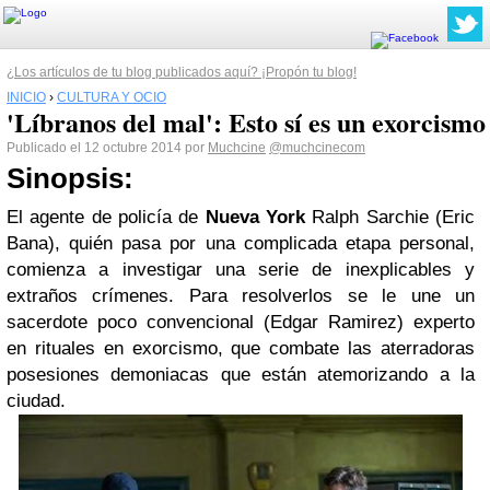
¿Los artículos de tu blog publicados aquí? ¡Propón tu blog!
INICIO
›
CULTURA Y OCIO
'Líbranos del mal': Esto sí es un exorcismo
Publicado el 12 octubre 2014 por
Muchcine
@muchcinecom
Sinopsis:
El agente de policía de
Nueva York
Ralph Sarchie (Eric
Bana), quién pasa por una complicada etapa personal,
comienza a investigar una serie de inexplicables y
extraños crímenes. Para resolverlos se le une un
sacerdote poco convencional (Edgar Ramirez) experto
en rituales en exorcismo, que combate las aterradoras
posesiones demoniacas que están atemorizando a la
ciudad.