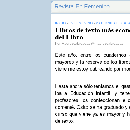
Revista En Femenino
INICIO
›
EN FEMENINO
›
MATERNIDAD
›
CASA
Libros de texto más eco
del Libro
Por
Madrescabreadas
@madrescabreadas
Este año, entre los cuadernos
mayores y la reserva de los libro
viene me estoy cabreando por m
Hasta ahora sólo teníamos el gas
iba a Educación Infantil, y te
profesores los confeccionan e
comenté, Osito se ha graduado y d
curso que viene ya es mayor y ha
de texto.