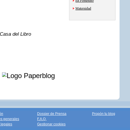
En Femenino
Maternidad
 Casa del Libro
e
ón
Dossier de Prensa
Propón tu blog
s generales
F.A.Q.
legales
Gestionar cookies