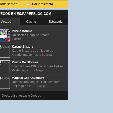
Todo sobre él
Hazte miembro
UEGOS EN ES.PAPERBLOG.COM
Arcade
Casino
Estrategia
Puzzle Bobble
Un clásico juego de Arcade. ......
Juega
Karate Blazers
Karate Blazers es un juego de
Arcade, que forma......
Juega
Puzzle De Bloques
Inventado en 1984 por el ruso Alekséi
Pázhitnov, e......
Juega
Magical Cat Adventure
Redescubre Magical Cat Adventure,
un juego de la......
Juega
Descubrir el espacio Juegos