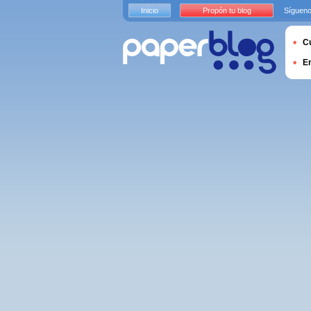
Inicio
Propón tu blog
Sígueno
Cu
E