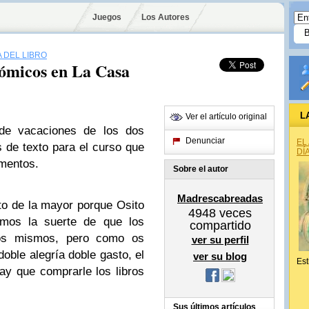
Juegos
Los Autores
 DEL LIBRO
nómicos en La Casa
L
Ver el artículo original
 de vacaciones de los dos
Denunciar
EL
s de texto para el curso que
DÍ
omentos.
Sobre el autor
Madrescabreadas
to de la mayor porque Osito
4948
veces
nemos la suerte de que los
compartido
llos mismos, pero como os
ver su perfil
oble alegría doble gasto, el
ver su blog
Est
y que comprarle los libros
Sus últimos artículos