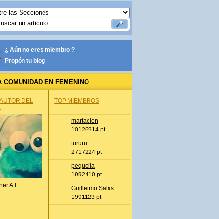
¿ Aún no eres miembro ?
Propón tu blog
A COMUNIDAD EN FEMENINO
 AUTOR DEL
TOP MIEMBROS
A
martaelen
10126914 pt
tururu
2717224 pt
pequelia
1992410 pt
her A.l.
Guillermo Salas
1991123 pt