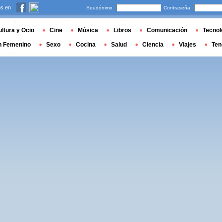
s en
Seudónimo
Contraseña
ltura y Ocio
Cine
Música
Libros
Comunicación
Tecnol
n Femenino
Sexo
Cocina
Salud
Ciencia
Viajes
Ten