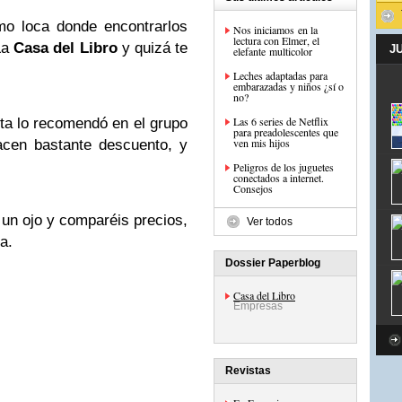
o loca donde encontrarlos
Nos iniciamos en la
lectura con Elmer, el
La
Casa del Libro
y quizá te
J
elefante multicolor
Leches adaptadas para
embarazadas y niños ¿sí o
no?
Las 6 series de Netflix
ta lo recomendó en el grupo
para preadolescentes que
ven mis hijos
acen bastante descuento, y
Peligros de los juguetes
conectados a internet.
Consejos
 un ojo y comparéis precios,
Ver todos
a.
Dossier Paperblog
Casa del Libro
Empresas
Revistas