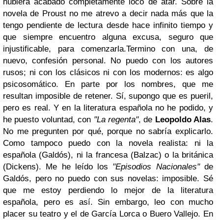
hubiera acabado completamente loco de atar. Sobre la
novela de Proust no me atrevo a decir nada más que la
tengo pendiente de lectura desde hace infinito tiempo y
que siempre encuentro alguna excusa, seguro que
injustificable, para comenzarla.
Termino con una, de
nuevo, confesión personal. No puedo con los autores
rusos; ni con los clásicos ni con los modernos: es algo
psicosomático. En parte por los nombres, que me
resultan imposible de retener. Sí, supongo que es pueril,
pero es real. Y en la literatura española no he podido, y
he puesto voluntad, con
"La regenta"
, de
Leopoldo Alas
.
No me pregunten por qué, porque no sabría explicarlo.
Como tampoco puedo con la novela realista: ni la
española (Galdós), ni la francesa (Balzac) o la británica
(Dickens). Me he leído los
"Episodios Nacionales"
de
Galdós, pero no puedo con sus novelas: imposible. Sé
que me estoy perdiendo lo mejor de la literatura
española, pero es así. Sin embargo, leo con mucho
placer su teatro y el de García Lorca o Buero Vallejo.
En