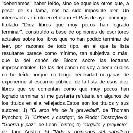
"deberíamos" haber leído, sino de aquellos otros que, a
pesar de su fama, nos ha sido imposible leer. Un
interesante artículo en el diario El País de ayer domingo,
titulado
"Diez libros que muy pocos han logrado
terminar"
, construído a base de opiniones de escritores
actuales sobre los libros que no han podido terminar de
leer, por razones de todo tipo, en el que la lista
resultante parece como mínimo, tan subjetiva o más,
que la del canón de Bloom sobre las lecturas
imprescindibles.
De las del canon no voy a decir cuales
no he leído porque no tengo necesidad ni ganas de
exponerme al escarnio público; de la lista de esos diez
libros que se comentan como que muy pocos han
logrado terminar si me gustaría refutarla en algunos de
los títulos en ella reflejados.
Estos son los títulos y sus
autores: 1)
"El arco iris de la gravedad"
, de Thoman
Pynchon; 2)
"Crimen y castigo"
, de Fiodor Dostoyievki;
"Guerra y paz"
, de Leon Tolstoi; 4)
"Orgullo y prejuicio"
,
de Jane Austen; 5)
"Vida y opiniones del caballero