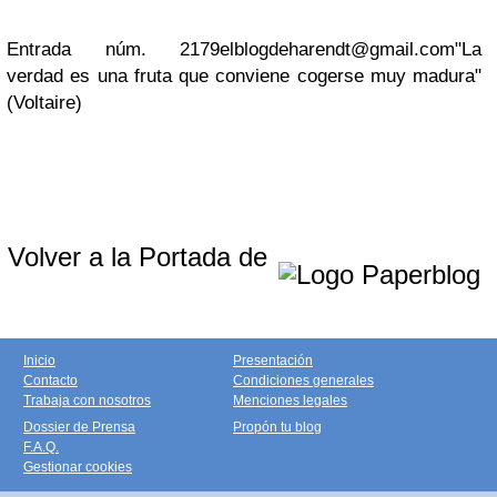
Entrada núm. 2179
elblogdeharendt@gmail.com
"La
verdad es una fruta que conviene cogerse muy madura"
(Voltaire)
Volver a la Portada de
Inicio
Presentación
Contacto
Condiciones generales
Trabaja con nosotros
Menciones legales
Dossier de Prensa
Propón tu blog
F.A.Q.
Gestionar cookies