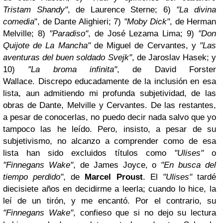
Tristam Shandy"
, de Laurence Sterne; 6)
"La divina
comedia
", de Dante Alighieri; 7)
"Moby Dick"
, de Herman
Melville; 8)
"Paradiso"
, de José Lezama Lima; 9)
"Don
Quijote de La Mancha"
de Miguel de Cervantes, y
"Las
aventuras del buen soldado Svejk"
, de Jaroslav Hasek; y
10)
"La broma infinita"
, de David Forster
Wallace.
Discrepo educadamente de la inclusión en esa
lista, aun admitiendo mi profunda subjetividad, de las
obras de Dante, Melville y Cervantes. De las restantes,
a pesar de conocerlas, no puedo decir nada salvo que yo
tampoco las he leído. Pero, insisto, a pesar de su
subjetivismo, no alcanzo a comprender como de esa
lista han sido excluidos títulos como
"Ulises"
o
"Finnegans Wake"
, de James Joyce, o
"En busca del
tiempo perdido"
, de
Marcel Proust
. El
"Ulises"
tardé
diecisiete años en decidirme a leerla; cuando lo hice, la
leí de un tirón, y me encantó. Por el contrario, su
"Finnegans Wake"
, confieso que si no dejo su lectura