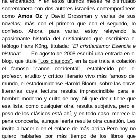
ha encantado. Y en estos últimos meses he disfrutado
sobremanera con dos autores israelíes contemporáneos
como
Amos Oz
y David Grossman y varias de sus
novelas; más con el primero que con el segundo, lo
confieso. Ahora, para variar, estoy releyendo la
apasionante historia del cristianismo que escribiera el
teólogo Hans Küng, titulada:
"El cristianismo: Esencia e
historia"
.
En agosto de 2008 escribí una entrada en el
blog, que titulé
"Los clásicos"
, en la que traía a colación
el famoso "canon occidental", establecido por el
profesor, erudito y crítico literario vivo más famoso del
mundo, el estadounidense Harold Bloom, sobre las obras
literarias cuya lectura resulta imprescindible para el
hombre moderno y culto de hoy. Ni que decir tiene que
esa lista, como cualquier otra, resulta subjetiva, pero el
peso de los clásicos está ahí, y en todo caso, merece la
pena conocerla, aunque leerla resulte otra cuestión. Les
invito a hacerlo en el enlace de más arriba.
Pero hoy no
quiero hablarles por más tiempo de los libros que