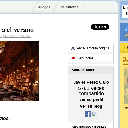
Juegos
Los Autores
a el verano
ro
@JavierPerezcaro
L
Ver el artículo original
Denunciar
EL
DÍ
Sobre el autor
Javier Pérez Caro
5761
veces
compartido
ver su perfil
ver su blog
Est
dios,
Sus últimos artículos