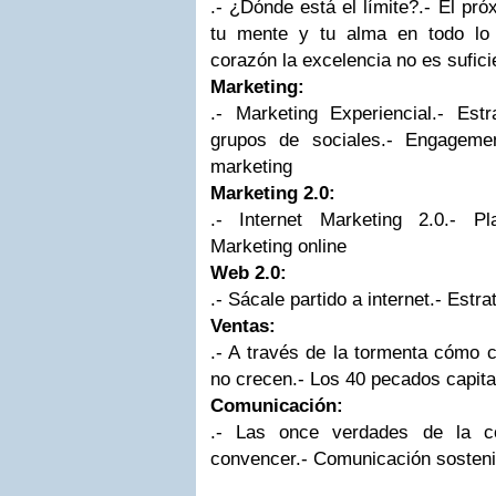
.-
¿Dónde está el límite?
.-
El pró
tu mente y tu alma en todo lo
corazón la excelencia no es sufici
Marketing:
.-
Marketing Experiencial
.-
Estr
grupos de sociales
.-
Engagemen
marketing
Marketing 2.0:
.-
Internet Marketing 2.0
.-
Pl
Marketing online
Web 2.0:
.-
Sácale partido a internet
.-
Estrat
Ventas:
.-
A través de la tormenta cómo 
no crecen
.-
Los 40 pecados capita
Comunicación:
.-
Las once verdades de la c
convencer
.-
Comunicación sosteni