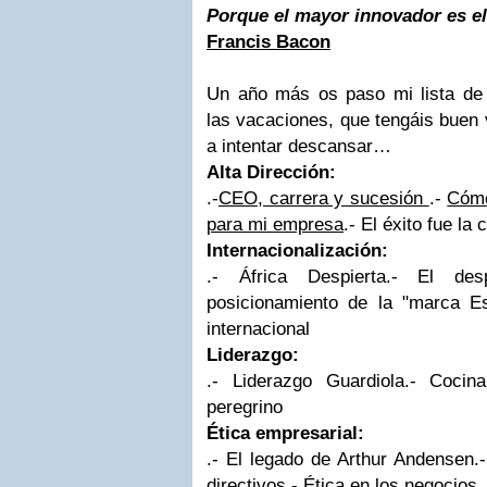
Porque el mayor innovador es el
Francis Bacon
Un año más os paso mi lista de
las vacaciones, que tengáis buen v
a intentar descansar…
Alta Dirección:
.-
CEO, carrera y sucesión
.-
Cómo
para mi empresa
.-
El éxito fue la 
Internacionalización:
.-
África Despierta
.-
El des
posicionamiento de la "marca E
internacional
Liderazgo:
.-
Liderazgo Guardiola
.-
Cocina
peregrino
Ética empresarial:
.-
El legado de Arthur Andensen
.
directivos
.-
Ética en los negocios