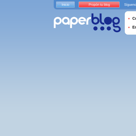
Inicio
Propón tu blog
Sígueno
Cu
E