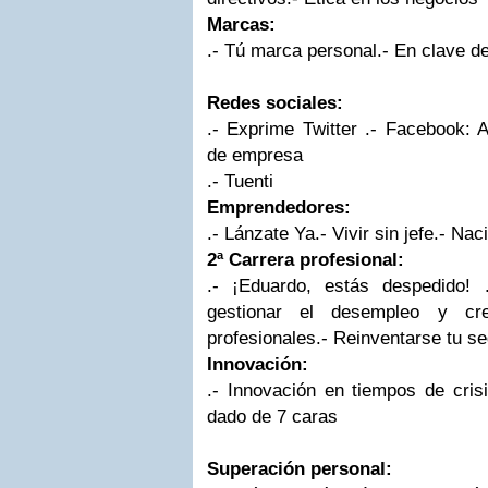
Marcas:
.-
Tú marca personal
.-
En clave d
Redes sociales:
.-
Exprime Twitter
.- Facebook: A
de empresa
.- Tuenti
Emprendedores:
.-
Lánzate Ya
.-
Vivir sin jefe
.- Nac
2ª Carrera profesional:
.-
¡Eduardo, estás despedido!
gestionar el desempleo y cre
profesionales
.-
Reinventarse tu s
Innovación:
.-
Innovación en tiempos de cris
dado de 7 caras
Superación personal: