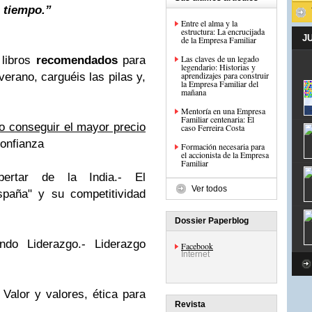
 tiempo.”
Entre el alma y la
estructura: La encrucijada
J
de la Empresa Familiar
Las claves de un legado
 libros
recomendados
para
legendario: Historias y
aprendizajes para construir
erano, carguéis las pilas y,
la Empresa Familiar del
mañana
Mentoría en una Empresa
Familiar centenaria: El
 conseguir el mayor precio
caso Ferreira Costa
confianza
Formación necesaria para
el accionista de la Empresa
Familiar
pertar de la India
.-
El
Ver todos
spaña" y su competitividad
Dossier Paperblog
ndo Liderazgo
.-
Liderazgo
Facebook
Internet
-
Valor y valores, ética para
Revista