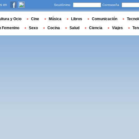
s en
Seudónimo
Contraseña
ltura y Ocio
Cine
Música
Libros
Comunicación
Tecnol
n Femenino
Sexo
Cocina
Salud
Ciencia
Viajes
Ten