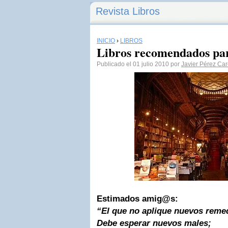
Revista Libros
INICIO
›
LIBROS
Libros recomendados par
Publicado el 01 julio 2010 por
Javier Pérez Ca
Estimados amig@s:
“El que no aplique nuevos reme
Debe esperar nuevos males;