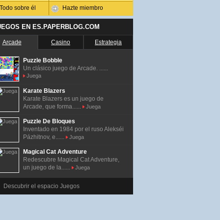
Todo sobre él
Hazte miembro
UEGOS EN ES.PAPERBLOG.COM
Arcade
Casino
Estrategia
Puzzle Bobble
Un clásico juego de Arcade. ......
Juega
Karate Blazers
Karate Blazers es un juego de
Arcade, que forma......
Juega
Puzzle De Bloques
Inventado en 1984 por el ruso Alekséi
Pázhitnov, e......
Juega
Magical Cat Adventure
Redescubre Magical Cat Adventure,
un juego de la......
Juega
Descubrir el espacio Juegos