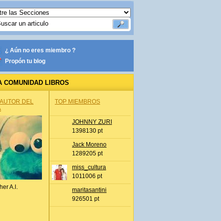
¿ Aún no eres miembro ?
Propón tu blog
A COMUNIDAD LIBROS
 AUTOR DEL
TOP MIEMBROS
A
JOHNNY ZURI
1398130 pt
Jack Moreno
1289205 pt
miss_cultura
1011006 pt
her A.l.
maritasantini
926501 pt