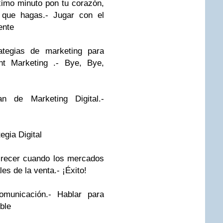
ximo minuto pon tu corazón,
 que hagas
.-
Jugar con el
ente
ategias de marketing para
t Marketing
.-
Bye, Bye,
an de Marketing Digital
.-
egia Digital
crecer cuando los mercados
les de la venta
.-
¡Éxito!
omunicación
.-
Hablar para
ble