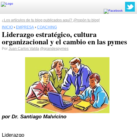
¿Los artículos de tu blog publicados aquí? ¡Propón tu blog!
INICIO
›
EMPRESA
›
COACHING
Liderazgo estratégico, cultura
organizacional y el cambio en las pymes
Por
Juan Carlos Valda
@grandespymes
por Dr. Santiago Malvicino
Liderazgo