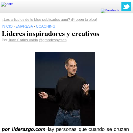
¿Los artículos de tu blog publicados aquí? ¡Propón tu blog!
INICIO
›
EMPRESA
›
COACHING
Lideres inspiradores y creativos
Por
Juan Carlos Valda
@grandespymes
por liderazgo.com
Hay personas que cuando se cruzan