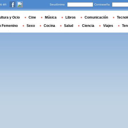
s en
Seudónimo
Contraseña
ltura y Ocio
Cine
Música
Libros
Comunicación
Tecnol
n Femenino
Sexo
Cocina
Salud
Ciencia
Viajes
Ten