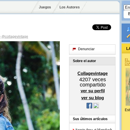
Juegos
Los Autores
e
@collagevintage
L
Denunciar
EL
Sobre el autor
DÍ
Collagevintage
4207
veces
compartido
ver su perfil
ver su blog
Est
Sus últimos artículos
Sequin dress at Marrakech