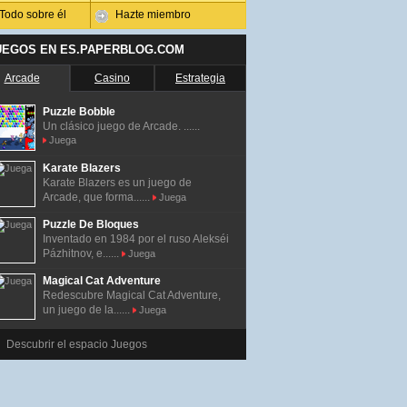
Todo sobre él
Hazte miembro
UEGOS EN ES.PAPERBLOG.COM
Arcade
Casino
Estrategia
Puzzle Bobble
Un clásico juego de Arcade. ......
Juega
Karate Blazers
Karate Blazers es un juego de
Arcade, que forma......
Juega
Puzzle De Bloques
Inventado en 1984 por el ruso Alekséi
Pázhitnov, e......
Juega
Magical Cat Adventure
Redescubre Magical Cat Adventure,
un juego de la......
Juega
Descubrir el espacio Juegos