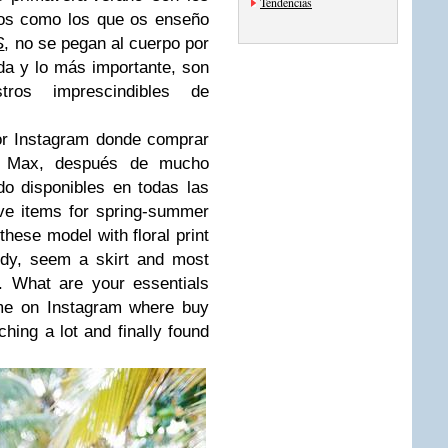
Tendencias
eros como los que os enseño
S
, no se pegan al cuerpo por
lda y lo más importante, son
ros imprescindibles de
or Instagram donde comprar
 Max, después de mucho
o disponibles en todas las
e items for spring-summer
these model with floral print
body, seem a skirt and most
e. What are your essentials
e on Instagram where buy
ing a lot and finally found
.