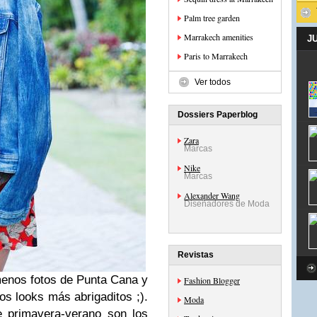
Palm tree garden
Marrakech amenities
J
Paris to Marrakech
Ver todos
Dossiers Paperblog
Zara
Marcas
Nike
Marcas
Alexander Wang
Diseñadores de Moda
Revistas
enos fotos de Punta Cana y
Fashion Blogger
os looks más abrigaditos ;).
Moda
e primavera-verano son los