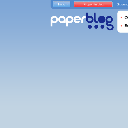
Inicio
Propón tu blog
Sígueno
Cu
E