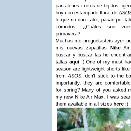
pantalones cortos de tejidos lig
hoy con estampado floral de
ASO
lo que no dan calor, pasan por fa
cómodos. ¿Cuáles son vuest
primavera?
Muchas me preguntasteis ayer p
mis nuevas zapatillas
Nike
Air
buscar y buscar las he encontrad
tallas
aquí
;).
One of my must hav
season are lightweight shorts like 
from
ASOS
, don't stick to the 
importantly, they are comfortabl
for spring?
Many of you asked m
my new Nike Air Max, I was search
them available in all sizes
here
;)