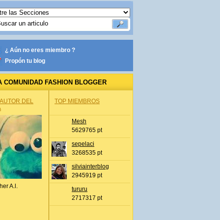
¿ Aún no eres miembro ?
Propón tu blog
A COMUNIDAD FASHION BLOGGER
 AUTOR DEL
TOP MIEMBROS
A
Mesh
5629765 pt
sepelaci
3268535 pt
silviainterblog
2945919 pt
her A.l.
tururu
2717317 pt