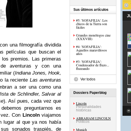
Sus últimos artículos
J
#5: 'SOFAFILIA': Los
chicos de la Tierra son
fáciles
Grandes monólogos cine
(XXXVIII)
con una filmografía dividida
#4: 'SOFAFILIA':
Aquellos maravillosos
as películas que buscan el
años
 los premios. Las primeras
#3: 'SOFAFILIA':
Condensador de fluzo...
s de aventuras y con una
fluzeando
miliar (
Indiana Jones, Hook,
o la reciente
Las aventuras
Ver todos
umbran a ser una como una
Dossiers Paperblog
lista de Schlindler, Salvar al
se
). Así pues, cada vez que
Lincoln
Personalidades
e debemos preguntarnos es
históricas
a vez. Con
Lincoln
viajamos
ABRAHAM LINCOLN
n lugar al que ya nos había
Políticos
 sus sonados traspiés, de
Munich