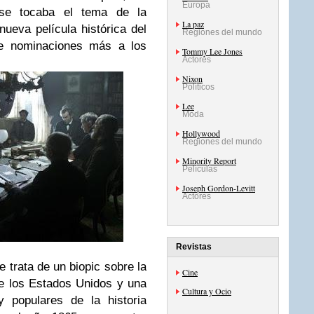
Europa
se tocaba el tema de la
La paz
 nueva película histórica del
Regiones del mundo
 nominaciones más a los
Tommy Lee Jones
Actores
Nixon
Políticos
Lee
Moda
Hollywood
Regiones del mundo
Minority Report
Películas
Joseph Gordon-Levitt
Actores
Revistas
e trata de un biopic sobre la
Cine
de los Estados Unidos y una
Cultura y Ocio
y populares de la historia