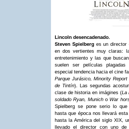
Lincoln desencadenado.
Steven Spielberg
es un director 
en dos vertientes muy claras: l
entretenimiento y las que buscan
suelen ser películas plagada
especial tendencia hacia el cine fa
Parque Jurásico, Minority Report
de Tintín
). Las segundas acost
clase de historia en imágines (
La 
soldado Ryan, Munich
o
War hor
Spielberg se pone serio lo qu
hasta que época nos llevará est
hasta la América del siglo XIX, u
llevado el director con uno de