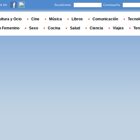
s en
Seudónimo
Contraseña
ltura y Ocio
Cine
Música
Libros
Comunicación
Tecnol
n Femenino
Sexo
Cocina
Salud
Ciencia
Viajes
Ten