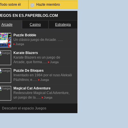
Todo sobre él
Hazte miembro
UEGOS EN ES.PAPERBLOG.COM
Arcade
Casino
Estrategia
Puzzle Bobble
Un clásico juego de Arcade. ......
Juega
Karate Blazers
Karate Blazers es un juego de
Arcade, que forma......
Juega
Puzzle De Bloques
Inventado en 1984 por el ruso Alekséi
Pázhitnov, e......
Juega
Magical Cat Adventure
Redescubre Magical Cat Adventure,
un juego de la......
Juega
Descubrir el espacio Juegos