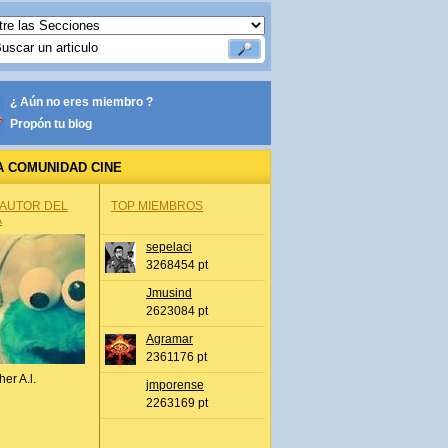
¿ Aún no eres miembro ?
Propón tu blog
A COMUNIDAD CINE
 AUTOR DEL
TOP MIEMBROS
A
sepelaci
3268454 pt
Jmusind
2623084 pt
Agramar
2361176 pt
her A.l.
jmporense
2263169 pt