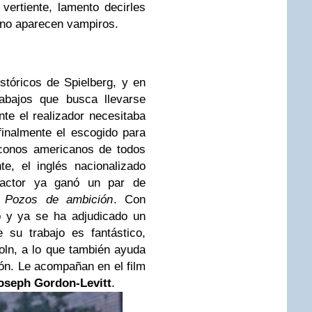
vertiente, lamento decirles
g no aparecen vampiros.
istóricos de Spielberg, y en
abajos que busca llevarse
te el realizador necesitaba
finalmente el escogido para
iconos americanos de todos
e, el inglés nacionalizado
 actor ya ganó un par de
y
Pozos de ambición
. Con
 y ya se ha adjudicado un
 su trabajo es fantástico,
ln, a lo que también ayuda
ión. Le acompañan en el film
oseph Gordon-Levitt
.