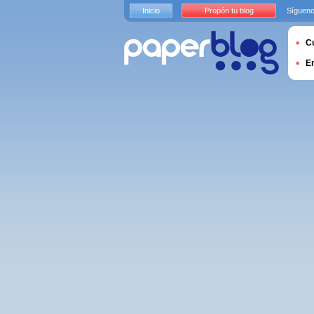
Inicio
Propón tu blog
Sígueno
Cu
E