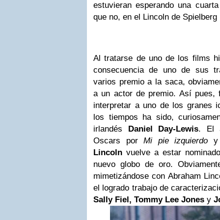
estuvieran esperando una cuarta 
que no, en el Lincoln de Spielber
Al tratarse de uno de los films h
consecuencia de uno de sus tr
varios premio a la saca, obviamen
a un actor de premio. Así pues, 
interpretar a uno de los granes 
los tiempos ha sido, curiosament
irlandés
Daniel Day-Lewis
. El
Oscars por
Mi pie izquierdo
Lincoln
vuelve a estar nominado
nuevo globo de oro. Obviamente
mimetizándose con Abraham Linco
el logrado trabajo de caracterizac
Sally Fiel, Tommy
Lee
Jones
y
J