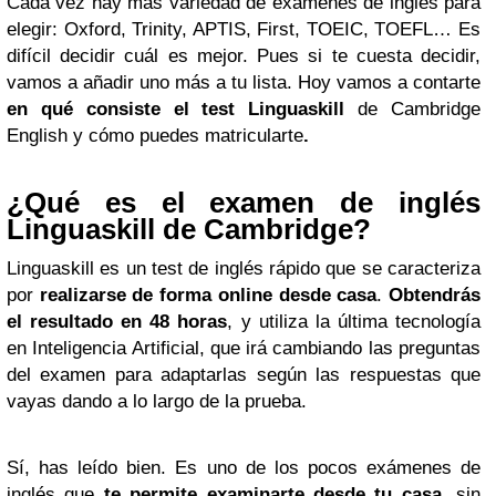
Cada vez hay más variedad de exámenes de inglés para
elegir: Oxford, Trinity, APTIS, First, TOEIC, TOEFL… Es
difícil decidir cuál es mejor. Pues si te cuesta decidir,
vamos a añadir uno más a tu lista. Hoy vamos a contarte
en qué consiste el test Linguaskill
de Cambridge
English y cómo puedes matricularte
.
¿Qué es el examen de inglés
Linguaskill de Cambridge?
Linguaskill es un test de inglés rápido que se caracteriza
por
realizarse de forma online desde casa
.
Obtendrás
el resultado en 48 horas
, y utiliza la última tecnología
en Inteligencia Artificial, que irá cambiando las preguntas
del examen para adaptarlas según las respuestas que
vayas dando a lo largo de la prueba.
Sí, has leído bien. Es uno de los pocos exámenes de
inglés que
te permite examinarte desde tu casa
, sin