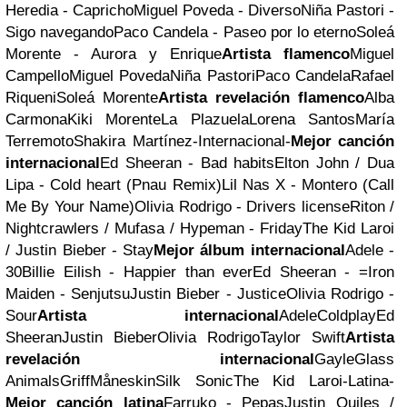
Heredia - Capricho
Miguel Poveda - Diverso
Niña Pastori -
Sigo navegando
Paco Candela - Paseo por lo eterno
Soleá
Morente - Aurora y Enrique
Artista flamenco
Miguel
Campello
Miguel Poveda
Niña Pastori
Paco Candela
Rafael
Riqueni
Soleá Morente
Artista revelación flamenco
Alba
Carmona
Kiki Morente
La Plazuela
Lorena Santos
María
Terremoto
Shakira Martínez
-Internacional-
Mejor canción
internacional
Ed Sheeran - Bad habits
Elton John / Dua
Lipa - Cold heart (Pnau Remix)
Lil Nas X - Montero (Call
Me By Your Name)
Olivia Rodrigo - Drivers license
Riton /
Nightcrawlers / Mufasa / Hypeman - Friday
The Kid Laroi
/ Justin Bieber - Stay
Mejor álbum internacional
Adele -
30
Billie Eilish - Happier than ever
Ed Sheeran - =
Iron
Maiden - Senjutsu
Justin Bieber - Justice
Olivia Rodrigo -
Sour
Artista internacional
Adele
Coldplay
Ed
Sheeran
Justin Bieber
Olivia Rodrigo
Taylor Swift
Artista
revelación internacional
Gayle
Glass
Animals
Griff
Måneskin
Silk Sonic
The Kid Laroi
-Latina-
Mejor canción latina
Farruko - Pepas
Justin Quiles /