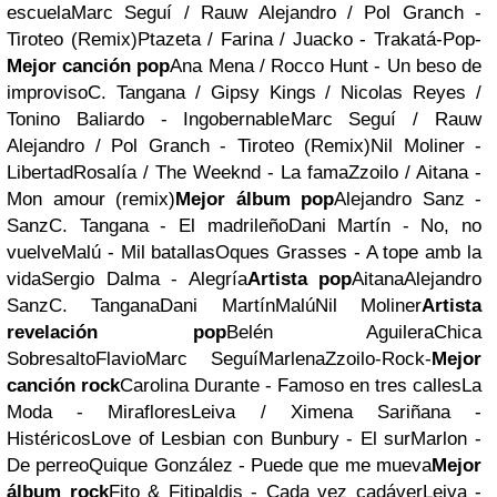
escuela
Marc Seguí / Rauw Alejandro / Pol Granch -
Tiroteo (Remix)
Ptazeta / Farina / Juacko - Trakatá
-Pop-
Mejor canción pop
Ana Mena / Rocco Hunt - Un beso de
improviso
C. Tangana / Gipsy Kings / Nicolas Reyes /
Tonino Baliardo - Ingobernable
Marc Seguí / Rauw
Alejandro / Pol Granch - Tiroteo (Remix)
Nil Moliner -
Libertad
Rosalía / The Weeknd - La fama
Zzoilo / Aitana -
Mon amour (remix)
Mejor álbum pop
Alejandro Sanz -
Sanz
C. Tangana - El madrileño
Dani Martín - No, no
vuelve
Malú - Mil batallas
Oques Grasses - A tope amb la
vida
Sergio Dalma - Alegría
Artista pop
Aitana
Alejandro
Sanz
C. Tangana
Dani Martín
Malú
Nil Moliner
Artista
revelación pop
Belén Aguilera
Chica
Sobresalto
Flavio
Marc Seguí
Marlena
Zzoilo
-Rock-
Mejor
canción rock
Carolina Durante - Famoso en tres calles
La
Moda - Miraflores
Leiva / Ximena Sariñana -
Histéricos
Love of Lesbian con Bunbury - El sur
Marlon -
De perreo
Quique González - Puede que me mueva
Mejor
álbum rock
Fito & Fitipaldis - Cada vez cadáver
Leiva -