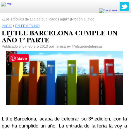
¿Los artículos de tu blog publicados aquí? ¡Propón tu blog!
INICIO
›
EN FEMENINO
LITTLE BARCELONA CUMPLE UN
AÑO 1º PARTE
Publicado el 07 febrero 2013 por
Teresarey
@elsuenodeteresa
Save
Little Barcelona, acaba de celebrar su 3ª edición, con la
que ha cumplido un año. La entrada de la feria la voy a