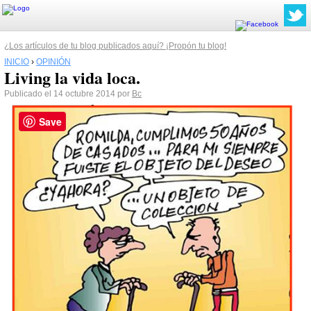
¿Los artículos de tu blog publicados aquí? ¡Propón tu blog!
INICIO
›
OPINIÓN
Living la vida loca.
Publicado el 14 octubre 2014 por
Bc
Save