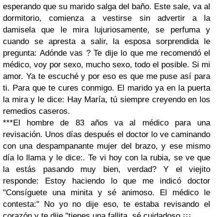
esperando que su marido salga del baño.
Este sale, va al
dormitorio, comienza a vestirse sin advertir a la
damisela que le mira lujuriosamente, se perfuma y
cuando se apresta a salir, la esposa sorprendida le
pregunta:
Adónde vas ?
Te dije lo que me recomendó el
médico, voy por sexo, mucho sexo, todo el posible.
Si mi
amor. Ya te escuché y por eso es que me puse así para
ti. Para que te cures conmigo.
El marido ya en la puerta
la mira y le dice: Hay María, tú siempre creyendo en los
remedios caseros.
***El hombre de 83 años va al médico para una
revisación.
Unos días después el doctor lo ve caminando
con una despampanante mujer del brazo, y ese mismo
día lo llama y le dice:.
Te vi hoy con la rubia, se ve que
la estás pasando muy bien, verdad?
Y el viejito
responde: Estoy haciendo lo que me indicó doctor
"Consíguete una minita y sé animoso.
El médico le
contesta:" No yo no dije eso, te estaba revisando el
corazón y te dije "tienes una fallita, sé cuidadoso.¡¡¡