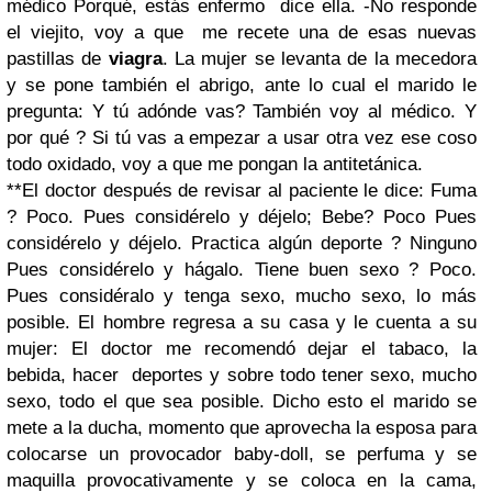
médico
Porqué, estás enfermo dice ella.
-No responde
el viejito, voy a que me recete una de esas nuevas
pastillas de
viagra
.
La mujer se levanta de la mecedora
y se pone también el abrigo, ante lo cual el marido le
pregunta: Y tú adónde vas?
También voy al médico.
Y
por qué ?
Si tú vas a empezar a usar otra vez ese coso
todo oxidado, voy a que me pongan la antitetánica.
**El doctor después de revisar al paciente le dice: Fuma
?
Poco.
Pues considérelo y déjelo; Bebe?
Poco
Pues
considérelo y déjelo. Practica algún deporte ?
Ninguno
Pues considérelo y hágalo. Tiene buen sexo ?
Poco.
Pues considéralo y tenga sexo, mucho sexo, lo más
posible.
El hombre regresa a su casa y le cuenta a su
mujer: El doctor me recomendó dejar el tabaco, la
bebida, hacer deportes y sobre todo tener sexo, mucho
sexo, todo el que sea posible.
Dicho esto el marido se
mete a la ducha, momento que aprovecha la esposa para
colocarse un provocador baby-doll, se perfuma y se
maquilla provocativamente y se coloca en la cama,