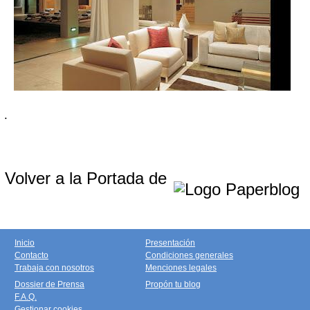
.
Volver a la Portada de
Inicio
Presentación
Contacto
Condiciones generales
Trabaja con nosotros
Menciones legales
Dossier de Prensa
Propón tu blog
F.A.Q.
Gestionar cookies