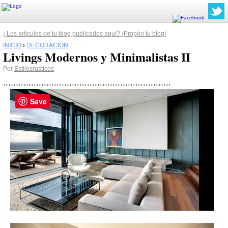
¿Los artículos de tu blog publicados aquí? ¡Propón tu blog!
INICIO
›
DECORACIÓN
Livings Modernos y Minimalistas II
Por
Estilosrusticos
..................................................................
Save