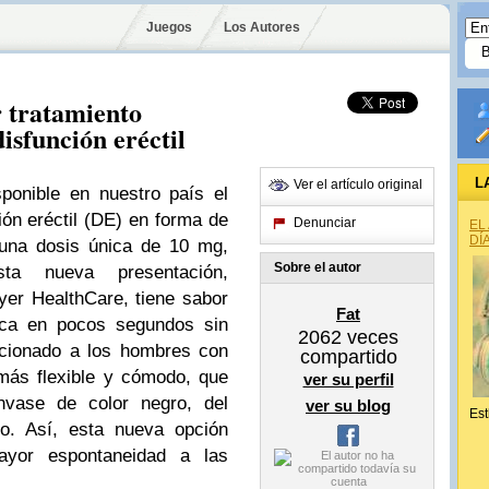
Juegos
Los Autores
r tratamiento
isfunción eréctil
L
Ver el artículo original
ponible en nuestro país el
ión eréctil (DE) en forma de
Denunciar
EL
DÍ
 una dosis única de 10 mg,
Sobre el autor
ta nueva presentación,
yer HealthCare, tiene sabor
Fat
oca en pocos segundos sin
2062
veces
rcionado a los hombres con
compartido
 más flexible y cómodo, que
ver su perfil
vase de color negro, del
ver su blog
Est
to. Así, esta nueva opción
mayor espontaneidad a las