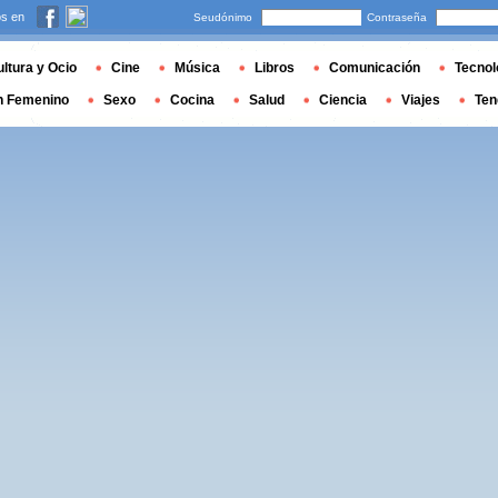
s en
Seudónimo
Contraseña
ltura y Ocio
Cine
Música
Libros
Comunicación
Tecnol
n Femenino
Sexo
Cocina
Salud
Ciencia
Viajes
Ten