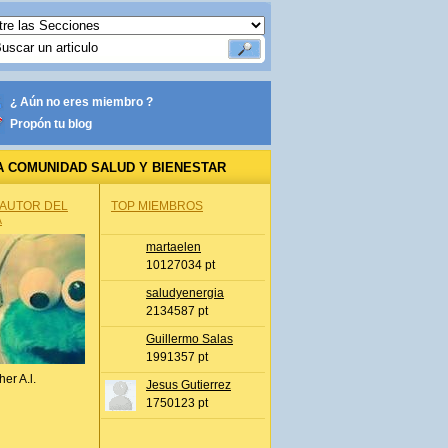
¿ Aún no eres miembro ?
Propón tu blog
A COMUNIDAD SALUD Y BIENESTAR
 AUTOR DEL
TOP MIEMBROS
A
martaelen
10127034 pt
saludyenergia
2134587 pt
Guillermo Salas
1991357 pt
her A.l.
Jesus Gutierrez
1750123 pt