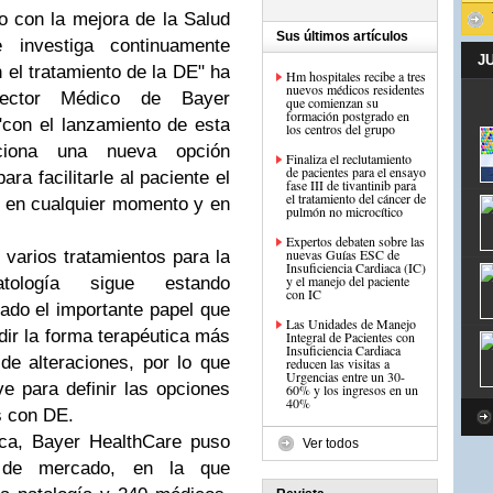
 con la mejora de la Salud
Sus últimos artículos
 investiga continuamente
J
el tratamiento de la DE" ha
Hm hospitales recibe a tres
nuevos médicos residentes
rector Médico de Bayer
que comienzan su
formación postgrado en
"con el lanzamiento de esta
los centros del grupo
ciona una nueva opción
Finaliza el reclutamiento
de pacientes para el ensayo
ra facilitarle al paciente el
fase III de tivantinib para
el tratamiento del cáncer de
o en cualquier momento y en
Expertos debaten sobre las
nuevas Guías ESC de
d varios tratamientos para la
Insuficiencia Cardiaca (IC)
y el manejo del paciente
atología sigue estando
con IC
ado el importante papel que
Las Unidades de Manejo
idir la forma terapéutica más
Integral de Pacientes con
Insuficiencia Cardiaca
de alteraciones, por lo que
reducen las visitas a
Urgencias entre un 30-
e para definir las opciones
60% y los ingresos en un
40%
s con DE.
ica, Bayer HealthCare puso
Ver todos
 de mercado, en la que