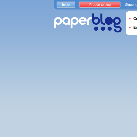
Inicio
Propón tu blog
Sígueno
Cu
E