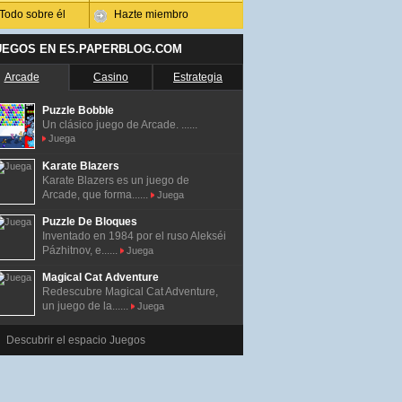
Todo sobre él
Hazte miembro
UEGOS EN ES.PAPERBLOG.COM
Arcade
Casino
Estrategia
Puzzle Bobble
Un clásico juego de Arcade. ......
Juega
Karate Blazers
Karate Blazers es un juego de
Arcade, que forma......
Juega
Puzzle De Bloques
Inventado en 1984 por el ruso Alekséi
Pázhitnov, e......
Juega
Magical Cat Adventure
Redescubre Magical Cat Adventure,
un juego de la......
Juega
Descubrir el espacio Juegos