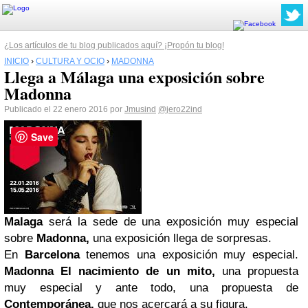
¿Los artículos de tu blog publicados aquí? ¡Propón tu blog!
INICIO
›
CULTURA Y OCIO
›
MADONNA
Llega a Málaga una exposición sobre
Madonna
Publicado el 22 enero 2016 por
Jmusind
@jero22ind
Save
Malaga
será la sede de una exposición muy especial
sobre
Madonna,
una exposición llega de sorpresas.
En
Barcelona
tenemos una exposición muy especial.
Madonna El nacimiento de un mito,
una propuesta
muy especial y ante todo, una propuesta de
Contemporánea,
que nos acercará a su figura.