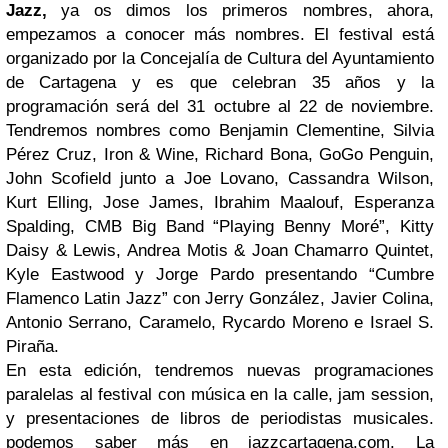
Jazz,
ya os dimos los primeros nombres, ahora,
empezamos a conocer más nombres. El festival está
organizado por la Concejalía de Cultura del Ayuntamiento
de Cartagena y es que celebran 35 años y la
programación será del 31 octubre al 22 de noviembre.
Tendremos nombres como Benjamin Clementine, Silvia
Pérez Cruz, Iron & Wine, Richard Bona, GoGo Penguin,
John Scofield junto a Joe Lovano, Cassandra Wilson,
Kurt Elling, Jose James, Ibrahim Maalouf, Esperanza
Spalding, CMB Big Band “Playing Benny Moré”, Kitty
Daisy & Lewis, Andrea Motis & Joan Chamarro Quintet,
Kyle Eastwood y Jorge Pardo presentando “Cumbre
Flamenco Latin Jazz” con Jerry González, Javier Colina,
Antonio Serrano, Caramelo, Rycardo Moreno e Israel S.
Piraña.
En esta edición, tendremos nuevas programaciones
paralelas al festival con música en la calle, jam session,
y presentaciones de libros de periodistas musicales.
podemos saber más en jazzcartagena.com. La