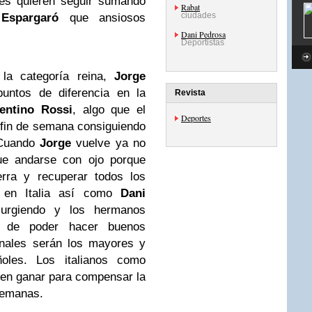
anes quieren seguir sumando
Rabat
ciudades
s
Espargaró
que ansiosos
Dani Pedrosa
Deportistas
 la categoría reina,
Jorge
untos de diferencia en la
Revista
lentino Rossi
, algo que el
Deportes
 fin de semana consiguiendo
. Cuando
Jorge
vuelve ya no
que andarse con ojo porque
rra y recuperar todos los
a en Italia así como
Dani
urgiendo y los hermanos
 de poder hacer buenos
ionales serán los mayores y
oles. Los italianos como
ren ganar para compensar la
emanas.