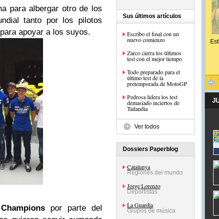
a para albergar otro de los
Sus últimos artículos
dial tanto por los pilotos
 para apoyar a los suyos.
Escribo el final con un
nuevo comienzo
Est
Zarco cierra los últimos
test con el mejor tiempo
Todo preparado para el
último test de la
pretemporada de MotoGP
Pedrosa lidera los test
J
demasiado inciertos de
Tailandia
Ver todos
Dossiers Paperblog
Catalunya
Regiones del mundo
Jorge Lorenzo
Deportistas
La Guardia
a
Champions
por parte del
Grupos de música