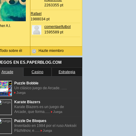
2263355 pt
Rafael
1988034 pt
her A.l.
comentaelfutbol
1595589 pt
Todo sobre él
Hazte miembro
UEGOS EN ES.PAPERBLOG.COM
Arcade
Casino
Estrategia
Puzzle Bobble
Un clásico juego de Arcade. ......
Juega
Karate Blazers
Karate Blazers es un juego de
Arcade, que forma......
Juega
Puzzle De Bloques
Inventado en 1984 por el ruso Alekséi
Pázhitnov, e......
Juega