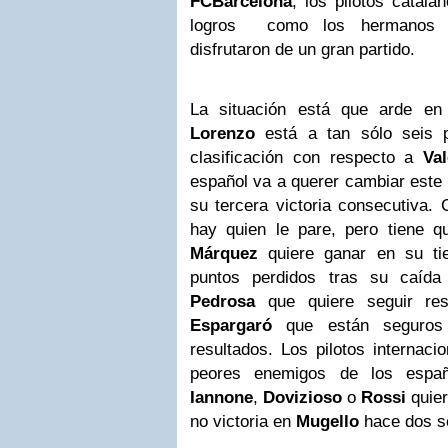
FCBarcelona
, los pilotos catal
logros como los hermano
disfrutaron de un gran partido.
La situación está que arde en
Lorenzo
está a tan sólo seis p
clasificación con respecto a
Va
español va a querer cambiar este
su tercera victoria consecutiva
hay quien le pare, pero tiene 
Márquez
quiere ganar en su tie
puntos perdidos tras su caíd
Pedrosa
que quiere seguir res
Espargaró
que están seguros
resultados. Los pilotos internac
peores enemigos de los españ
Iannone
,
Dovizioso
o
Rossi
quie
no victoria en
Mugello
hace dos s