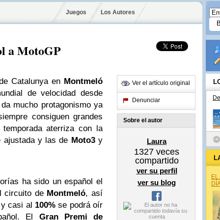
Juegos
Los Autores
ñol a MotoGP
de Catalunya en
Montmeló
L
Ver el artículo original
undial de velocidad desde
De
Denunciar
e da mucho protagonismo ya
siempre consiguen grandes
Sobre el autor
 temporada aterriza con la
ajustada y las de
Moto3
y
Laura
1327
veces
L
compartido
ver su perfil
EL
orías ha sido un español el
ver su blog
DÍ
l circuito de
Montmeló
, así
y casi al
100%
se podrá oír
pañol. El
Gran Premi de