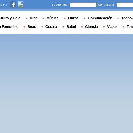
s en
Seudónimo
Contraseña
ltura y Ocio
Cine
Música
Libros
Comunicación
Tecnol
n Femenino
Sexo
Cocina
Salud
Ciencia
Viajes
Ten