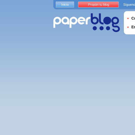
Inicio
Propón tu blog
Sígueno
Cu
E