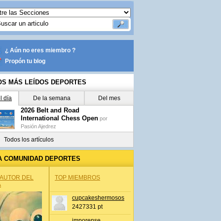
¿ Aún no eres miembro ?
Propón tu blog
OS MÁS LEÍDOS DEPORTES
l día
De la semana
Del mes
2026 Belt and Road
International Chess Open
por
Pasión Ajedrez
Todos los artículos
A COMUNIDAD DEPORTES
 AUTOR DEL
TOP MIEMBROS
A
cupcakeshermosos
2427331 pt
jmporense