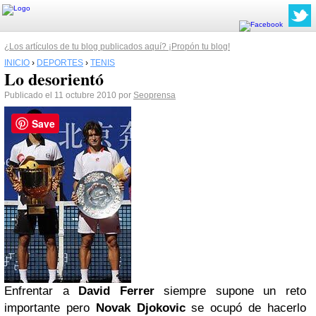
¿Los artículos de tu blog publicados aquí? ¡Propón tu blog!
INICIO
›
DEPORTES
›
TENIS
Lo desorientó
Publicado el 11 octubre 2010 por
Seoprensa
Save
Enfrentar a
David Ferrer
siempre supone un reto
importante pero
Novak Djokovic
se ocupó de hacerlo