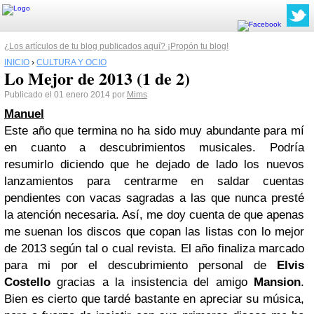
¿Los artículos de tu blog publicados aquí? ¡Propón tu blog!
INICIO
›
CULTURA Y OCIO
Lo Mejor de 2013 (1 de 2)
Publicado el 01 enero 2014 por
Mims
Manuel
Este año que termina no ha sido muy abundante para mí
en cuanto a descubrimientos musicales. Podría
resumirlo diciendo que he dejado de lado los nuevos
lanzamientos para centrarme en saldar cuentas
pendientes con vacas sagradas a las que nunca presté
la atención necesaria. Así, me doy cuenta de que apenas
me suenan los discos que copan las listas con lo mejor
de 2013 según tal o cual revista.
El año finaliza marcado
para mi por el descubrimiento personal de
Elvis
Costello
gracias a la insistencia del amigo
Mansion
.
Bien es cierto que tardé bastante en apreciar su música,