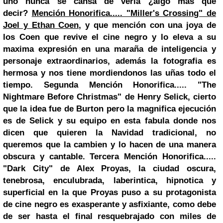
uno nunca se cansa de verla ¿algo más que
decir?
Mención Honorifica..... "Miller's Crossing" de
Joel y Ethan Coen,
y que mención con una joya de
los Coen que revive el cine negro y lo eleva a su
maxima expresión en una maraña de inteligencia y
personaje extraordinarios, además la fotografia es
hermosa y nos tiene mordiendonos las uñas todo el
tiempo.
Segunda Mención Honorifica..... "The
Nightmare Before Christmas" de Henry Selick,
cierto
que la idea fue de Burton pero la magnifica ejecución
es de Selick y su equipo en esta fabula donde nos
dicen que quieren la
Navidad
tradicional, no
queremos que la cambien y lo hacen de una manera
obscura y cantable.
Tercera Mención Honorifica.....
"Dark City" de Alex Proyas,
la ciudad oscura,
tenebrosa, enculubrada, laberintica, hipnotica y
superficial en la que Proyas puso a su protagonista
de cine negro es exasperante y asfixiante, como debe
de ser hasta el final resquebrajado con miles de