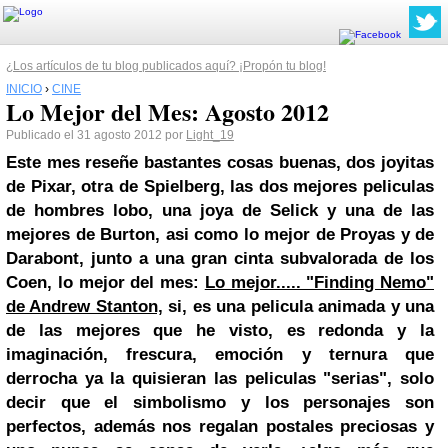
¿Los artículos de tu blog publicados aquí? ¡Propón tu blog!
INICIO
›
CINE
Lo Mejor del Mes: Agosto 2012
Publicado el 31 agosto 2012 por
Light_19
Este mes reseñe bastantes cosas buenas, dos joyitas
de Pixar, otra de Spielberg, las dos mejores peliculas
de hombres lobo, una joya de Selick y una de las
mejores de Burton, asi como lo mejor de Proyas y de
Darabont, junto a una gran cinta subvalorada de los
Coen, lo mejor del mes:
Lo mejor..... "Finding Nemo"
de Andrew Stanton,
si, es una pelicula animada y una
de las mejores que he visto, es redonda y la
imaginación, frescura, emoción y ternura que
derrocha ya la quisieran las peliculas "serias", solo
decir que el simbolismo y los personajes son
perfectos, además nos regalan postales preciosas y