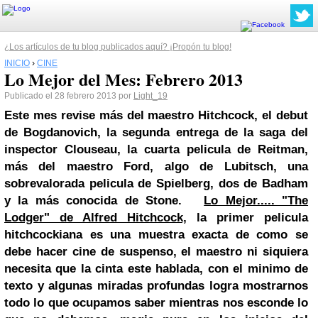
¿Los artículos de tu blog publicados aquí? ¡Propón tu blog!
INICIO
›
CINE
Lo Mejor del Mes: Febrero 2013
Publicado el 28 febrero 2013 por
Light_19
Este mes revise más del maestro Hitchcock, el debut
de Bogdanovich, la segunda entrega de la saga del
inspector Clouseau, la cuarta pelicula de Reitman,
más del maestro Ford, algo de Lubitsch, una
sobrevalorada pelicula de Spielberg, dos de Badham
y la más conocida de Stone.
Lo Mejor..... "The
Lodger" de Alfred Hitchcock,
la primer pelicula
hitchcockiana es una muestra exacta de como se
debe hacer cine de suspenso, el maestro ni siquiera
necesita que la cinta este hablada, con el minimo de
texto y algunas miradas profundas logra mostrarnos
todo lo que ocupamos saber mientras nos esconde lo