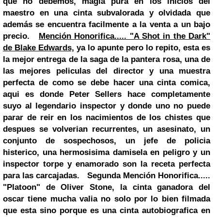
que no debemos, magia pura en los inicios del
maestro en una cinta subvalorada y olvidada que
además se encuentra facilmente a la venta a un bajo
precio.
Mención Honorifica..... "A Shot in the Dark"
de Blake Edwards,
ya lo apunte pero lo repito, esta es
la mejor entrega de la saga de la pantera rosa, una de
las mejores peliculas del director y una muestra
perfecta de como se debe hacer una cinta comica,
aqui es donde
Peter Sellers
hace completamente
suyo al legendario inspector y donde uno no puede
parar de reir en los nacimientos de los chistes que
despues se volverian recurrentes, un asesinato, un
conjunto de sospechosos, un jefe de policia
histerico, una hermosisima damisela en peligro y un
inspector torpe y enamorado son la receta perfecta
para las carcajadas.
Segunda Mención Honorifica.....
"Platoon" de Oliver Stone,
la cinta ganadora del
oscar tiene mucha valia no solo por lo bien filmada
que esta sino porque es una cinta autobiografica en