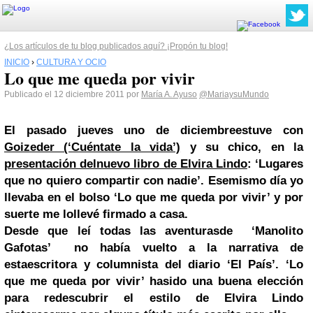
¿Los artículos de tu blog publicados aquí? ¡Propón tu blog!
INICIO
›
CULTURA Y OCIO
Lo que me queda por vivir
Publicado el 12 diciembre 2011 por
María A. Ayuso
@MariaysuMundo
El pasado jueves uno de diciembreestuve con
Goizeder (‘Cuéntate la vida’)
y su chico, en la
presentación delnuevo libro de Elvira Lindo
: ‘Lugares
que no quiero compartir con nadie’. Esemismo día yo
llevaba en el bolso ‘Lo que me queda por vivir’ y por
suerte me lollevé firmado a casa.
Desde que leí todas las aventurasde ‘Manolito
Gafotas’ no había vuelto a la narrativa de
estaescritora y columnista del diario ‘El País’. ‘Lo
que me queda por vivir’ hasido una buena elección
para redescubrir el estilo de
Elvira Lindo