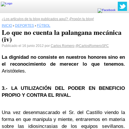
¿Los artículos de tu blog publicados aquí? ¡Propón tu blog!
INICIO
›
DEPORTES
›
FÚTBOL
Lo que no cuenta la palangana mecánica
(iv)
Publicado el 16 junio 2012 por
Carlos Romero
@CarlosRomeroSFC
La dignidad no consiste en nuestros honores sino en
el reconocimiento de merecer lo que tenemos.
Aristóteles.
3.- LA UTILIZACIÓN DEL PODER EN BENEFICIO
PROPIO Y CONTRA EL RIVAL.
Una vez desenmascarado el Sr. del Castillo viendo la
forma en que manipula y miente, entraremos en materia
sobre las idiosincrasias de los equipos sevillanos.