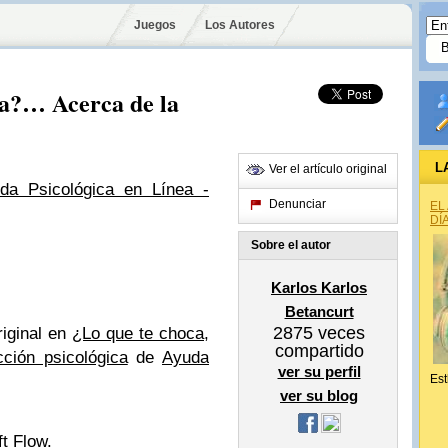
Juegos
Los Autores
ca?… Acerca de la
L
Ver el artículo original
da Psicológica en Línea -
Denunciar
EL
DÍ
Sobre el autor
Karlos Karlos
Betancurt
2875
veces
riginal en
¿Lo que te choca,
compartido
ción psicológica
de
Ayuda
ver su perfil
Est
ver su blog
ft Flow
.