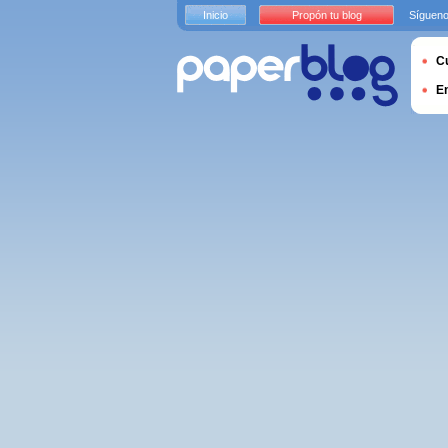
Inicio
Propón tu blog
Sígueno
Cu
E