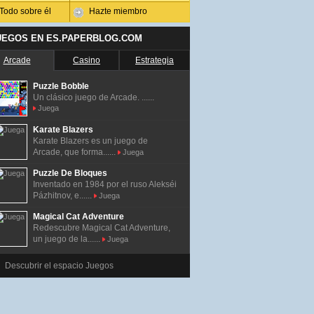
Todo sobre él
Hazte miembro
UEGOS EN ES.PAPERBLOG.COM
Arcade
Casino
Estrategia
Puzzle Bobble
Un clásico juego de Arcade. ......
Juega
Karate Blazers
Karate Blazers es un juego de
Arcade, que forma......
Juega
Puzzle De Bloques
Inventado en 1984 por el ruso Alekséi
Pázhitnov, e......
Juega
Magical Cat Adventure
Redescubre Magical Cat Adventure,
un juego de la......
Juega
Descubrir el espacio Juegos