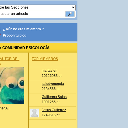
¿ Aún no eres miembro ?
Propón tu blog
A COMUNIDAD PSICOLOGÍA
 AUTOR DEL
TOP MIEMBROS
A
martaelen
10126983 pt
saludyenergia
2134566 pt
Guillermo Salas
1991255 pt
her A.l.
Jesus Gutierrez
1749616 pt