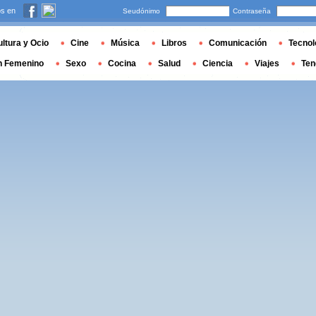
s en
Seudónimo
Contraseña
ltura y Ocio
Cine
Música
Libros
Comunicación
Tecnol
n Femenino
Sexo
Cocina
Salud
Ciencia
Viajes
Ten