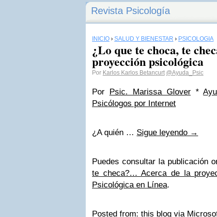
Revista Psicología
INICIO
›
SALUD Y BIENESTAR
›
PSICOLOGÍA
¿Lo que te choca, te che
proyección psicológica
Por
Karlos Karlos Betancurt
@Ayuda_Psic
Por
Psic. Marissa Glover
*
Ayu
Psicólogos por Internet
¿A quién
…
Sigue leyendo →
Puedes consultar la publicación o
te checa?… Acerca de la proyec
Psicológica en Línea
.
Posted from:
this blog via Microso