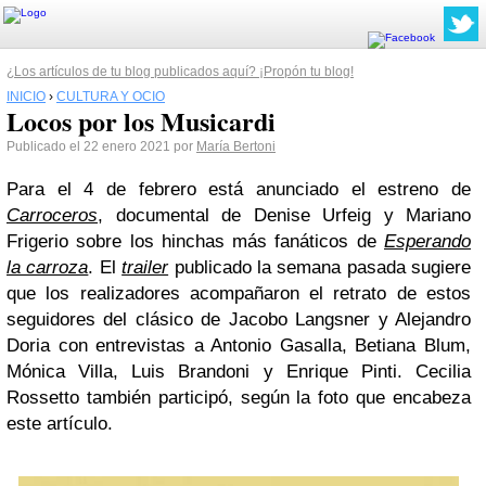
¿Los artículos de tu blog publicados aquí? ¡Propón tu blog!
INICIO
›
CULTURA Y OCIO
Locos por los Musicardi
Publicado el 22 enero 2021 por
María Bertoni
Para el 4 de febrero está anunciado el estreno de
Carroceros
, documental de Denise Urfeig y Mariano
Frigerio sobre los hinchas más fanáticos de
Esperando
la carroza
. El
trailer
publicado la semana pasada sugiere
que los realizadores acompañaron el retrato de estos
seguidores del clásico de Jacobo Langsner y Alejandro
Doria con entrevistas a Antonio Gasalla, Betiana Blum,
Mónica Villa, Luis Brandoni y Enrique Pinti. Cecilia
Rossetto también participó, según la foto que encabeza
este artículo.