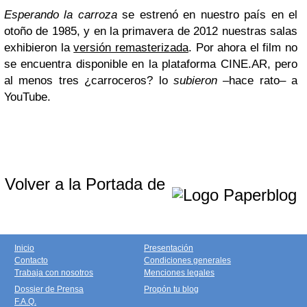
Esperando la carroza
se estrenó en nuestro país en el
otoño de 1985, y en la primavera de 2012 nuestras salas
exhibieron la
versión remasterizada
. Por ahora el film no
se encuentra disponible en la plataforma CINE.AR, pero
al menos tres ¿carroceros? lo
subieron
–hace rato– a
YouTube.
Volver a la Portada de
Inicio
Presentación
Contacto
Condiciones generales
Trabaja con nosotros
Menciones legales
Dossier de Prensa
Propón tu blog
F.A.Q.