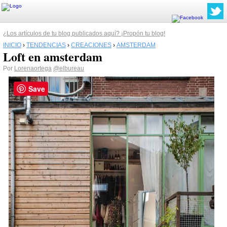
¿Los artículos de tu blog publicados aquí? ¡Propón tu blog!
INICIO
›
TENDENCIAS
›
CREACIONES
›
AMSTERDAM
Loft en amsterdam
Por
Lorenaortega
@elbureau
Save