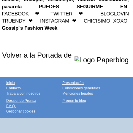
pasarela
PUEDES SEGUIRME EN:
FACEBOOK
❤
TWITTER
❤
BLOGLOVIN
TRUENDY
❤
INSTAGRAM
❤
CHICISIMO
XOXO
Gossip´s Fashion Week
Volver a la Portada de
Inicio
Presentación
Contacto
Condiciones generales
Trabaja con nosotros
Menciones legales
Dossier de Prensa
Propón tu blog
F.A.Q.
Gestionar cookies