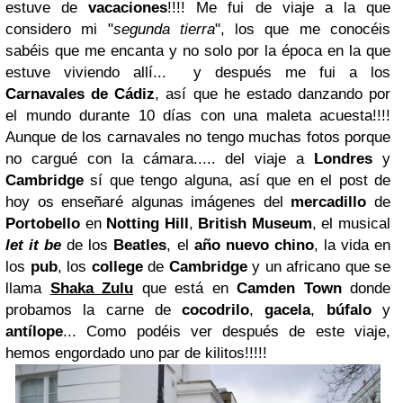
estuve de
vacaciones
!!!! Me fui de viaje a la que
considero mi "
segunda tierra
", los que me conocéis
sabéis que me encanta y no solo por la época en la que
estuve viviendo allí... y después me fui a los
Carnavales de Cádiz
, así que he estado danzando por
el mundo durante 10 días con una maleta acuesta!!!!
Aunque de los carnavales no tengo muchas fotos porque
no cargué con la cámara..... del viaje a
Londres
y
Cambridge
sí que tengo alguna, así que en el post de
hoy os enseñaré algunas imágenes del
mercadillo
de
Portobello
en
Notting Hill
,
British Museum
, el musical
let it be
de los
Beatles
, el
año nuevo chino
, la vida en
los
pub
, los
college
de
Cambridge
y un africano que se
llama
Shaka Zulu
que está en
Camden Town
donde
probamos la carne de
cocodrilo
,
gacela
,
búfalo
y
antílope
... Como podéis ver después de este viaje,
hemos engordado uno par de kilitos!!!!!