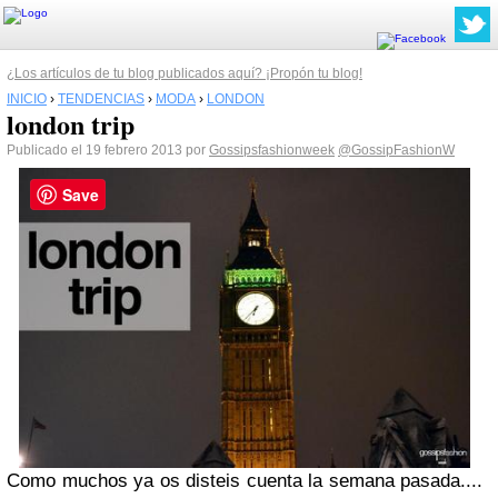
¿Los artículos de tu blog publicados aquí? ¡Propón tu blog!
INICIO
›
TENDENCIAS
›
MODA
›
LONDON
london trip
Publicado el 19 febrero 2013 por
Gossipsfashionweek
@GossipFashionW
Save
Como muchos ya os disteis cuenta la semana pasada....