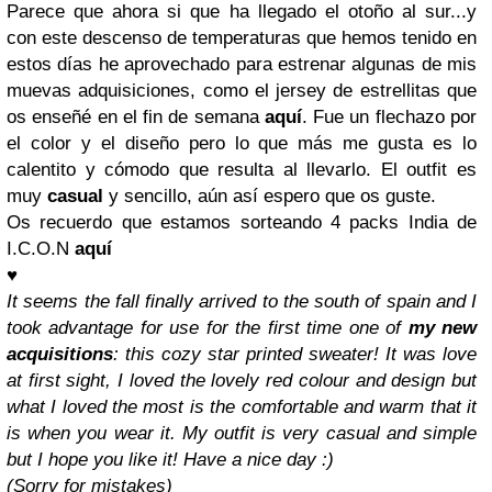
Parece que ahora si que ha llegado el otoño al sur...y
con este descenso de temperaturas que hemos tenido en
estos días he aprovechado para estrenar algunas de mis
muevas adquisiciones, como el jersey de estrellitas que
os enseñé en el fin de semana
aquí
. Fue un flechazo por
el color y el diseño pero lo que más me gusta es lo
calentito y cómodo que resulta al llevarlo. El outfit es
muy
casual
y sencillo, aún así espero que os guste.
Os recuerdo que estamos sorteando 4 packs India de
I.C.O.N
aquí
♥
It seems the fall finally arrived to the south of spain and I
took advantage for use for the first time one of
my new
acquisitions
: this cozy star printed sweater! It was love
at first sight, I loved the lovely red colour and design but
what I loved the most is the comfortable and warm that it
is when you wear it. My outfit is very casual and simple
but I hope you like it! Have a nice day :)
(Sorry for mistakes)