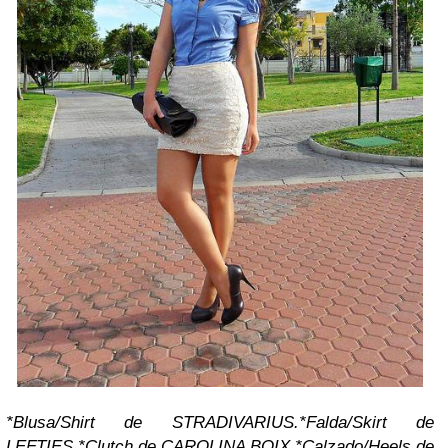
*Blusa/Shirt de STRADIVARIUS.
*Falda/Skirt de
LEFTIES.
*Clutch de CAROLINA BOIX.
*Calzado/Heels de