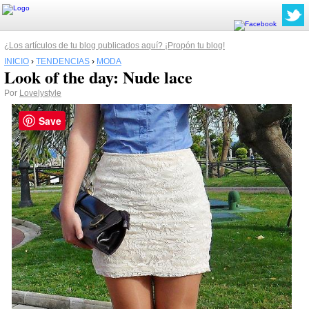
¿Los artículos de tu blog publicados aquí? ¡Propón tu blog!
INICIO
›
TENDENCIAS
›
MODA
Look of the day: Nude lace
Por
Lovelystyle
Save