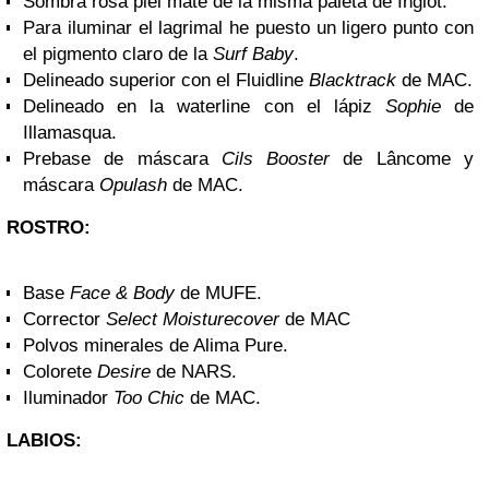
Sombra rosa piel mate de la misma paleta de Inglot.
Para iluminar el lagrimal he puesto un ligero punto con
el pigmento claro de la
Surf Baby
.
Delineado superior con el Fluidline
Blacktrack
de MAC.
Delineado en la waterline con el lápiz
Sophie
de
Illamasqua.
Prebase de máscara
Cils Booster
de Lâncome y
máscara
Opulash
de MAC.
ROSTRO:
Base
Face & Body
de MUFE.
Corrector
Select Moisturecover
de MAC
Polvos minerales de Alima Pure.
Colorete
Desire
de NARS.
Iluminador
Too Chic
de MAC.
LABIOS: