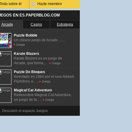
Todo sobre él
Hazte miembro
UEGOS EN ES.PAPERBLOG.COM
Arcade
Casino
Estrategia
Puzzle Bobble
Un clásico juego de Arcade. ......
Juega
Karate Blazers
Karate Blazers es un juego de
Arcade, que forma......
Juega
Puzzle De Bloques
Inventado en 1984 por el ruso Alekséi
Pázhitnov, e......
Juega
Magical Cat Adventure
Redescubre Magical Cat Adventure,
un juego de la......
Juega
Descubrir el espacio Juegos