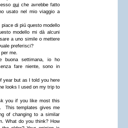
omesso
qui
che avrebbe fatto
ho usato nel mio viaggio a
i piace di piú questo modello
uesto modello mi dà alcuni
sare a uno simile o mettere
uale preferisci?
e per me.
e buona settimana, io ho
senza fare niente, sono in
f year but as I told you here
he looks I used on my trip to
k you if you like most this
e. This templates gives me
g of changing to a similar
in. What do you think? How