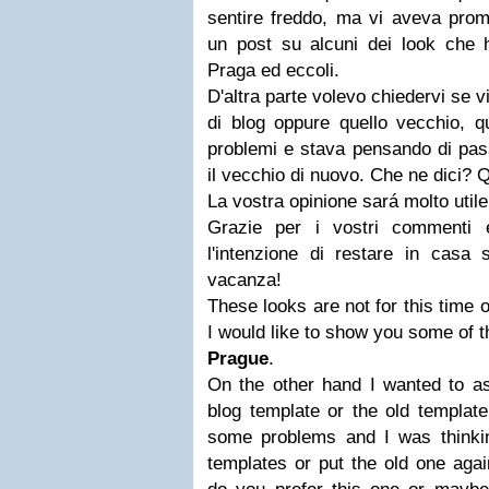
sentire freddo, ma vi aveva pr
un post su alcuni dei look che 
Praga ed eccoli.
D'altra parte volevo chiedervi se v
di blog oppure quello vecchio, q
problemi e stava pensando di pas
il vecchio di nuovo. Che ne dici? Q
La vostra opinione sará molto util
Grazie per i vostri commenti 
l'intenzione di restare in casa 
vacanza!
These looks are not for this time o
I would like to show you some of t
Prague
.
On the other hand I wanted to as
blog template or the old templat
some problems and I was thinkin
templates or put the old one aga