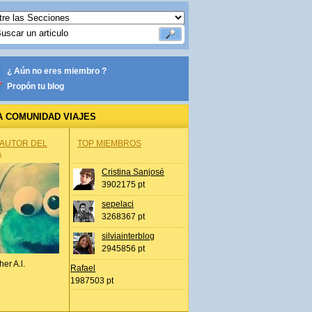
¿ Aún no eres miembro ?
Propón tu blog
A COMUNIDAD VIAJES
 AUTOR DEL
TOP MIEMBROS
A
Cristina Sanjosé
3902175 pt
sepelaci
3268367 pt
silviainterblog
2945856 pt
her A.l.
Rafael
1987503 pt