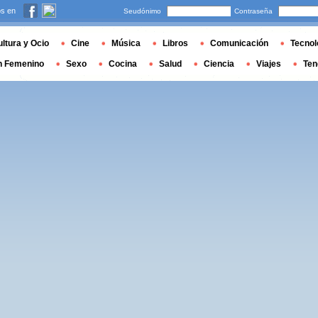
s en
Seudónimo
Contraseña
ltura y Ocio
Cine
Música
Libros
Comunicación
Tecnol
n Femenino
Sexo
Cocina
Salud
Ciencia
Viajes
Ten