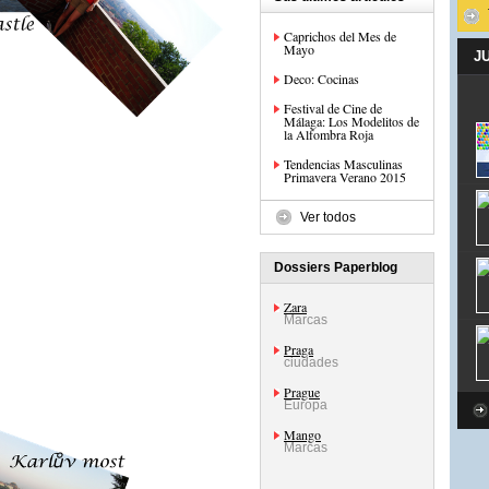
Caprichos del Mes de
Mayo
J
Deco: Cocinas
Festival de Cine de
Málaga: Los Modelitos de
la Alfombra Roja
Tendencias Masculinas
Primavera Verano 2015
Ver todos
Dossiers Paperblog
Zara
Marcas
Praga
ciudades
Prague
Europa
Mango
Marcas