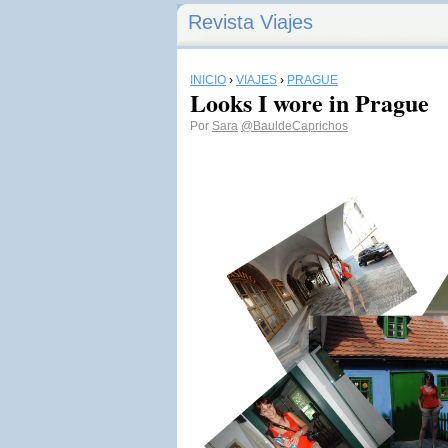
Revista Viajes
INICIO
›
VIAJES
›
PRAGUE
Looks I wore in Prague
Por
Sara
@BauldeCaprichos