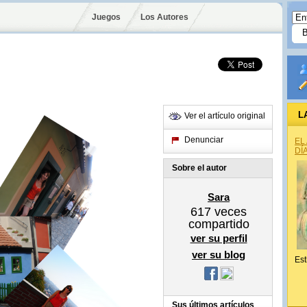
Juegos
Los Autores
L
Ver el artículo original
Denunciar
EL
DÍ
Sobre el autor
Sara
617
veces
compartido
ver su perfil
ver su blog
Est
Sus últimos artículos