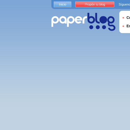
Inicio
Propón tu blog
Sígueno
Cu
E