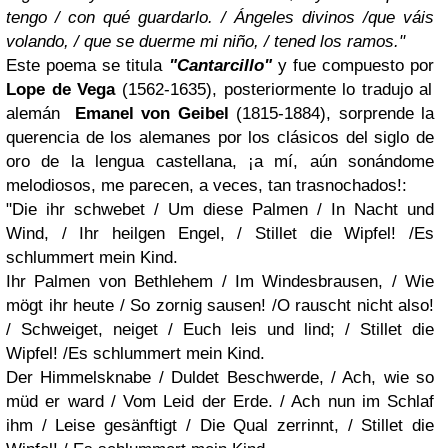
tengo / con qué guardarlo. / Ángeles divinos /que váis
volando, / que se duerme mi niño, / tened los ramos."
Este poema se titula
"Cantarcillo"
y fue compuesto por
Lope de Vega
(1562-1635), posteriormente lo tradujo al
alemán
Emanel von Geibel
(1815-1884), sorprende la
querencia de los alemanes por los clásicos del siglo de
oro de la lengua castellana, ¡a mí, aún sonándome
melodiosos, me parecen, a veces, tan trasnochados!:
"Die ihr schwebet / Um diese Palmen / In Nacht und
Wind, / Ihr heilgen Engel, / Stillet die Wipfel! /Es
schlummert mein Kind.
Ihr Palmen von Bethlehem / Im Windesbrausen, / Wie
mögt ihr heute / So zornig sausen! /O rauscht nicht also!
/ Schweiget, neiget / Euch leis und lind; / Stillet die
Wipfel! /Es schlummert mein Kind.
Der Himmelsknabe / Duldet Beschwerde, / Ach, wie so
müd er ward / Vom Leid der Erde. / Ach nun im Schlaf
ihm / Leise gesänftigt / Die Qual zerrinnt, / Stillet die