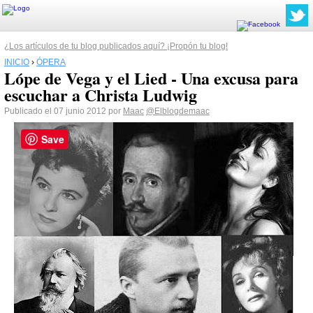
¿Los artículos de tu blog publicados aquí? ¡Propón tu blog!
INICIO
›
ÓPERA
Lópe de Vega y el Lied - Una excusa para
escuchar a Christa Ludwig
Publicado el 07 junio 2012 por
Maac
@Elblogdemaac
Save