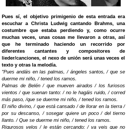
Pues sí, el objetivo primigenio de esta entrada era
escuchar a Christa Ludwig cantando Brahms, una
costumbre que estaba perdiendo y, como ocurre
muchas veces, unas cosas me llevaron a otras, así
que he terminado haciendo un recorrido por
diferentes cantantes y compositores de
lieder/canciones, el nexo de unión será unas veces el
texto y otras la melodía.
"Pues andáis en las palmas, / ángeles santos, / que se
duerme mi niño, / tened los ramos.
Palmas de Belén / que mueven airados / los furiosos
vientos / que suenan tanto: / no le hagáis ruido, / corred
más paso, /que se duerme mi niño, / tened los ramos.
El niño divino, / que está cansado / de llorar en la tierra /
por su descanso, / sosegar quiere un poco / del tierno
llanto. / Que se duerme mi niño, / tened los ramos.
Rigurosos yelos / le están cercando; / ya veis que no