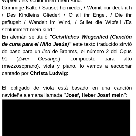
Wipfel! / Es schlummert mein Kind.
Grimmige Kälte / Sauset hernieder, / Womit nur deck ich
/ Des Kindleins Glieder! / O all ihr Engel, / Die ihr
geflügelt / Wandelt im Wind, / Stillet die Wipfel! /Es
schlummert mein kind."
En alemán se tituló
"Geistliches Wiegenlied (Canción
de cuna para el Niño Jesús)"
este texto traducido sirvió
de base para un
lied
de Brahms, el número 2 del Opus
91
(
Zwei Gesänge
)
, compuesto para alto
(mezzosoprano), viola y piano, lo vamos a escuchar
cantado por
Christa Ludwig
:
El obligado de viola está basado en una canción
navideña alemana llamada
"Josef, lieber Josef mein"
: