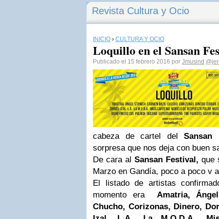
Revista Cultura y Ocio
INICIO
›
CULTURA Y OCIO
Loquillo en el Sansan Fes
Publicado el 15 febrero 2016 por
Jmusind
@jer
cabeza de cartel del
Sansan 
sorpresa que nos deja con buen s
De cara al
Sansan Festival,
que 
Marzo en Gandía, poco a poco v a
El listado de artistas confirm
momento era
Amatria, Ángel
Chucho, Corizonas, Dinero, Dor
Izal, L.A., La M.O.D.A., Mi