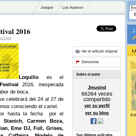
Juegos
Los Autores
tival 2016
o22ind
L
Ver el artículo original
Denunciar
EL
DÍ
Sobre el autor
Loquillo
es el
Festival
2016, inesperada
Jmusind
abor de boca.
66264
veces
se celebrará del 24 al 27 de
compartido
ver su perfil
mos conociendo el cartel.
ver su blog
ados hasta la fecha por el
Est
 Stanich, Carmen Boza,
ian, Eme DJ, Full, Grises,
ss Caffeina, Modelo de
Sus últimos artículos