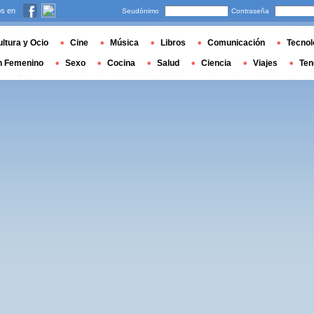
s en
Seudónimo
Contraseña
ltura y Ocio
Cine
Música
Libros
Comunicación
Tecnol
n Femenino
Sexo
Cocina
Salud
Ciencia
Viajes
Ten