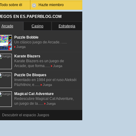
Todo sobre él
Hazte miembro
UEGOS EN ES.PAPERBLOG.COM
Arcade
Casino
Estrategia
Puzzle Bobble
Un clásico juego de Arcade. ......
Juega
Karate Blazers
Karate Blazers es un juego de
Arcade, que forma......
Juega
Puzzle De Bloques
Inventado en 1984 por el ruso Alekséi
Pázhitnov, e......
Juega
Magical Cat Adventure
Redescubre Magical Cat Adventure,
un juego de la......
Juega
Descubrir el espacio Juegos