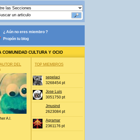
¿ Aún no eres miembro ?
Propón tu blog
A COMUNIDAD CULTURA Y OCIO
 AUTOR DEL
TOP MIEMBROS
A
sepelaci
3268454 pt
Jose Luis
3051750 pt
Jmusind
2623084 pt
her A.l.
Agramar
2361176 pt