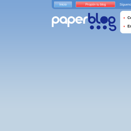
Inicio
Propón tu blog
Sígueno
Cu
E