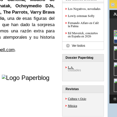
natak, Ochoymedio DJs,
Los Negativos, novedades
 The Parrots, Varry Brava
J
Lowly estrenan Softy
llo,
una de esas figuras del
Fernando Alfaro en Café
y que han dado la sorpresa
la Palma
remos una razón extra para
Ed Maverick, conciertos
en España en 2026
s atemporales y su historia
Ver todos
ell.com
.
Dossier Paperblog
L.A.
ciudades
e
Revistas
Cultura y Ocio
Música