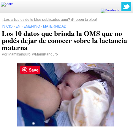
¿Los artículos de tu blog publicados aquí? ¡Propón tu blog!
INICIO
›
EN FEMENINO
›
MATERNIDAD
Los 10 datos que brinda la OMS que no
podés dejar de conocer sobre la lactancia
materna
Por
Mamikanguro
@MamiKanguro
Save