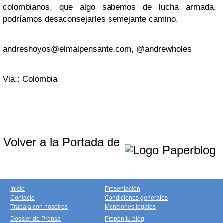
colombianos, que algo sabemos de lucha armada,
podríamos desaconsejarles semejante camino.
andreshoyos@elmalpensante.com
, @andrewholes
Via:: Colombia
Volver a la Portada de
Inicio
Presentación
Contacto
Condiciones generales
Trabaja con nosotros
Menciones legales
Dossier de Prensa
Propón tu blog