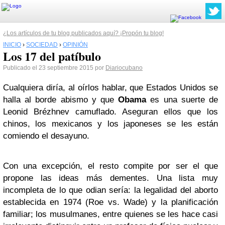
¿Los artículos de tu blog publicados aquí? ¡Propón tu blog!
INICIO
›
SOCIEDAD
›
OPINIÓN
Los 17 del patíbulo
Publicado el 23 septiembre 2015 por
Diariocubano
Cualquiera diría, al oírlos hablar, que Estados Unidos se
halla al borde abismo y que
Obama
es una suerte de
Leonid Brézhnev camuflado. Aseguran ellos que los
chinos, los mexicanos y los japoneses se les están
comiendo el desayuno.
Con una excepción, el resto compite por ser el que
propone las ideas más dementes. Una lista muy
incompleta de lo que odian sería: la legalidad del aborto
establecida en 1974 (Roe vs. Wade) y la planificación
familiar; los musulmanes, entre quienes se les hace casi