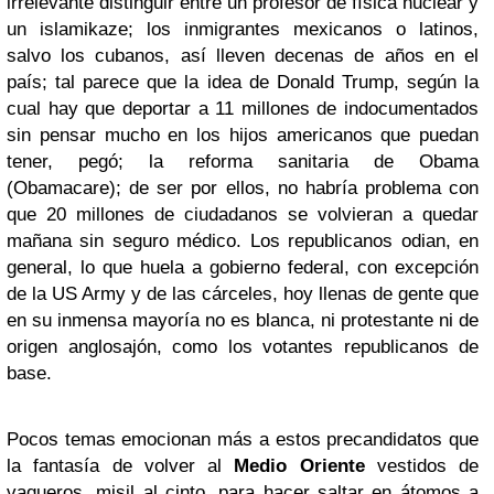
irrelevante distinguir entre un profesor de física nuclear y
un islamikaze; los inmigrantes mexicanos o latinos,
salvo los cubanos, así lleven decenas de años en el
país; tal parece que la idea de Donald Trump, según la
cual hay que deportar a 11 millones de indocumentados
sin pensar mucho en los hijos americanos que puedan
tener, pegó; la reforma sanitaria de Obama
(Obamacare); de ser por ellos, no habría problema con
que 20 millones de ciudadanos se volvieran a quedar
mañana sin seguro médico. Los republicanos odian, en
general, lo que huela a gobierno federal, con excepción
de la US Army y de las cárceles, hoy llenas de gente que
en su inmensa mayoría no es blanca, ni protestante ni de
origen anglosajón, como los votantes republicanos de
base.
Pocos temas emocionan más a estos precandidatos que
la fantasía de volver al
Medio Oriente
vestidos de
vaqueros, misil al cinto, para hacer saltar en átomos a