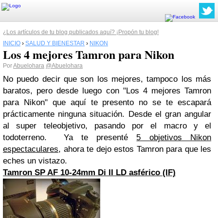
¿Los artículos de tu blog publicados aquí? ¡Propón tu blog!
INICIO
›
SALUD Y BIENESTAR
›
NIKON
Los 4 mejores Tamron para Nikon
Por
Abuelohara
@Abuelohara
No puedo decir que son los mejores, tampoco los más
baratos, pero desde luego con "Los 4 mejores Tamron
para Nikon" que aquí te presento no se te escapará
prácticamente ninguna situación. Desde el gran angular
al super teleobjetivo, pasando por el macro y el
todoterreno. Ya te presenté
5 objetivos Nikon
espectaculares
, ahora te dejo estos Tamron para que les
eches un vistazo.
Tamron SP AF 10-24mm Di II LD asférico (IF)